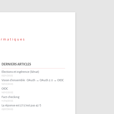
ormatiques
DERNIERS ARTICLES
Elections et ingérence (Sénat)
05/11/2025
Vision d’ensemble : OAuth → OAuth 2.0 → OIDC
16/10/2025
OIDC
16/10/2025
Fact-checking
11/09/2025
La réponse est 27 (c’est pas 42 ?)
23/07/2025