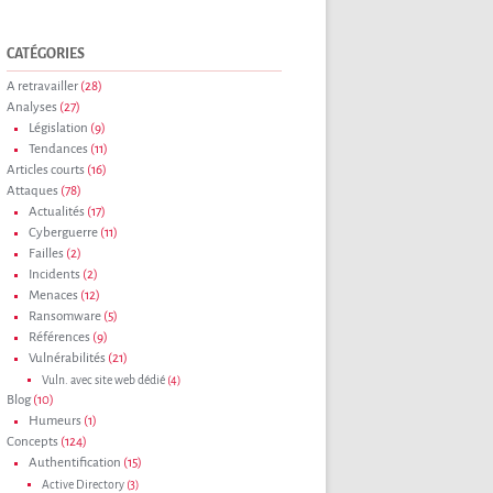
CATÉGORIES
A retravailler
(28)
Analyses
(27)
Législation
(9)
Tendances
(11)
Articles courts
(16)
Attaques
(78)
Actualités
(17)
Cyberguerre
(11)
Failles
(2)
Incidents
(2)
Menaces
(12)
Ransomware
(5)
Références
(9)
Vulnérabilités
(21)
Vuln. avec site web dédié
(4)
Blog
(10)
Humeurs
(1)
Concepts
(124)
Authentification
(15)
Active Directory
(3)