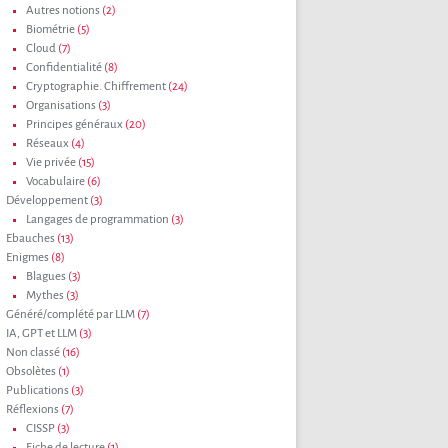
Autres notions
(2)
Biométrie
(5)
Cloud
(7)
Confidentialité
(8)
Cryptographie. Chiffrement
(24)
Organisations
(3)
Principes généraux
(20)
Réseaux
(4)
Vie privée
(15)
Vocabulaire
(6)
Développement
(3)
Langages de programmation
(3)
Ebauches
(13)
Enigmes
(8)
Blagues
(3)
Mythes
(3)
Généré/complété par LLM
(7)
IA, GPT et LLM
(3)
Non classé
(16)
Obsolètes
(1)
Publications
(3)
Réflexions
(7)
CISSP
(3)
Fiche de lecture
(1)