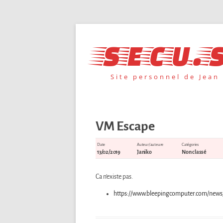
Aller
au
secu.s
contenu
Site personnel de Jean
VM Escape
Date
Auteur/auteure
Catégories
13/02/2019
Janiko
Non classé
Ca n’existe pas.
https://www.bleepingcomputer.com/news/se