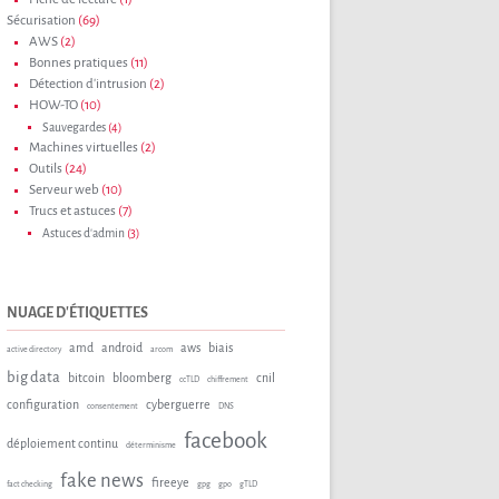
Sécurisation
(69)
AWS
(2)
Bonnes pratiques
(11)
Détection d'intrusion
(2)
HOW-TO
(10)
Sauvegardes
(4)
Machines virtuelles
(2)
Outils
(24)
Serveur web
(10)
Trucs et astuces
(7)
Astuces d'admin
(3)
NUAGE D'ÉTIQUETTES
amd
android
aws
biais
active directory
arcom
big data
bitcoin
bloomberg
cnil
ccTLD
chiffrement
configuration
cyberguerre
consentement
DNS
facebook
déploiement continu
déterminisme
fake news
fireeye
fact checking
gpg
gpo
gTLD