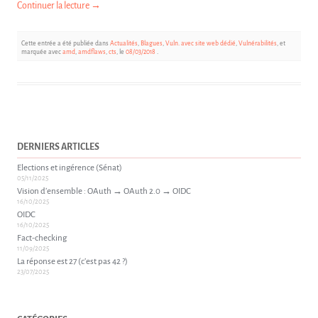
Continuer la lecture
→
Cette entrée a été publiée dans
Actualités
,
Blagues
,
Vuln. avec site web dédié
,
Vulnérabilités
, et
marquée avec
amd
,
amdflaws
,
cts
, le
08/03/2018
.
DERNIERS ARTICLES
Elections et ingérence (Sénat)
05/11/2025
Vision d’ensemble : OAuth → OAuth 2.0 → OIDC
16/10/2025
OIDC
16/10/2025
Fact-checking
11/09/2025
La réponse est 27 (c’est pas 42 ?)
23/07/2025