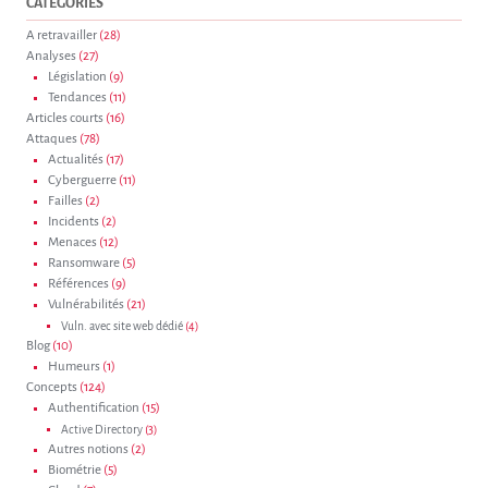
CATÉGORIES
A retravailler
(28)
Analyses
(27)
Législation
(9)
Tendances
(11)
Articles courts
(16)
Attaques
(78)
Actualités
(17)
Cyberguerre
(11)
Failles
(2)
Incidents
(2)
Menaces
(12)
Ransomware
(5)
Références
(9)
Vulnérabilités
(21)
Vuln. avec site web dédié
(4)
Blog
(10)
Humeurs
(1)
Concepts
(124)
Authentification
(15)
Active Directory
(3)
Autres notions
(2)
Biométrie
(5)