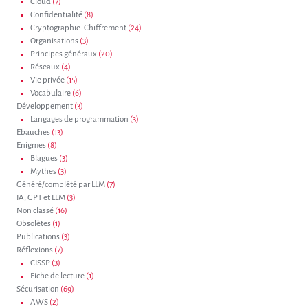
Cloud
(7)
Confidentialité
(8)
Cryptographie. Chiffrement
(24)
Organisations
(3)
Principes généraux
(20)
Réseaux
(4)
Vie privée
(15)
Vocabulaire
(6)
Développement
(3)
Langages de programmation
(3)
Ebauches
(13)
Enigmes
(8)
Blagues
(3)
Mythes
(3)
Généré/complété par LLM
(7)
IA, GPT et LLM
(3)
Non classé
(16)
Obsolètes
(1)
Publications
(3)
Réflexions
(7)
CISSP
(3)
Fiche de lecture
(1)
Sécurisation
(69)
AWS
(2)