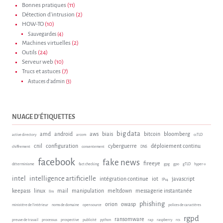
Bonnes pratiques
(11)
Détection d'intrusion
(2)
HOW-TO
(10)
Sauvegardes
(4)
Machines virtuelles
(2)
Outils
(24)
Serveur web
(10)
Trucs et astuces
(7)
Astuces d'admin
(3)
NUAGE D'ÉTIQUETTES
big data
amd
android
aws
biais
bitcoin
bloomberg
active directory
arcom
ccTLD
cnil
configuration
cyberguerre
déploiement continu
chiffrement
consentement
DNS
facebook
fake news
fireeye
déterminisme
fact checking
gpg
gpo
gTLD
hyper-v
intel
intelligence artificielle
intégration continue
iot
javascript
IPv4
keepass
linux
mail
manipulation
meltdown
messagerie instantanée
llm
phishing
orion
owasp
ministère de l'intérieur
noms de domaine
open source
polices de caractères
rgpd
ransomware
preuve de travail
processus
prospective
publicité
python
rap
raspberry
rcs