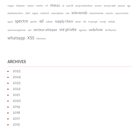
réseau
risque
rkhunter
robots
rootkit
rtf
s3
sans-fil
script malveillant
scrutin
serveur web
session
sgx
solarwinds
shadow brokers
shell
signal
sincérité
smartphone
sms
solutionnisme
sources
sous-traitant
spectre
ssl
supply chain
spam
spoiler
subnet
sénat
tld
truecrypt
trump
unhide
vie privée
vecteur attaque
vodafone
union européenne
usb
viginum
vérification
whatsapp
XSS
élections
ARCHIVES
2025
2024
2023
2022
2021
2020
2019
2018
2017
2015