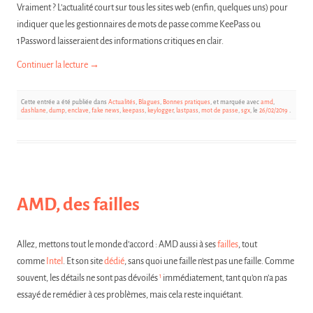
Vraiment ? L’actualité court sur tous les sites web (enfin, quelques uns) pour
indiquer que les gestionnaires de mots de passe comme KeePass ou
1Password laisseraient des informations critiques en clair.
Continuer la lecture
→
Cette entrée a été publiée dans
Actualités
,
Blagues
,
Bonnes pratiques
, et marquée avec
amd
,
dashlane
,
dump
,
enclave
,
fake news
,
keepass
,
keylogger
,
lastpass
,
mot de passe
,
sgx
, le
26/02/2019
.
AMD, des failles
Allez, mettons tout le monde d’accord : AMD aussi à ses
failles
, tout
comme
Intel
. Et son site
dédié
, sans quoi une faille n’est pas une faille. Comme
1
souvent, les détails ne sont pas dévoilés
immédiatement, tant qu’on n’a pas
essayé de remédier à ces problèmes, mais cela reste inquiétant.