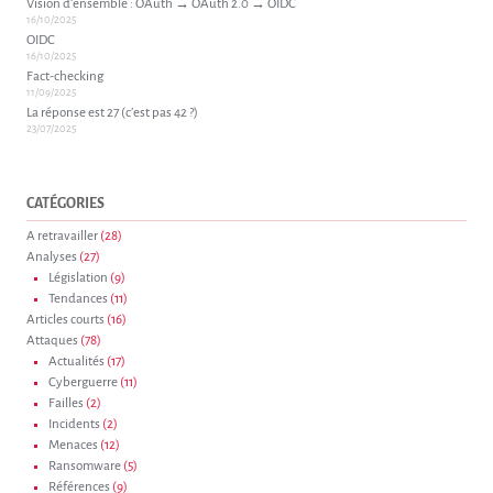
Vision d’ensemble : OAuth → OAuth 2.0 → OIDC
16/10/2025
OIDC
16/10/2025
Fact-checking
11/09/2025
La réponse est 27 (c’est pas 42 ?)
23/07/2025
CATÉGORIES
A retravailler
(28)
Analyses
(27)
Législation
(9)
Tendances
(11)
Articles courts
(16)
Attaques
(78)
Actualités
(17)
Cyberguerre
(11)
Failles
(2)
Incidents
(2)
Menaces
(12)
Ransomware
(5)
Références
(9)