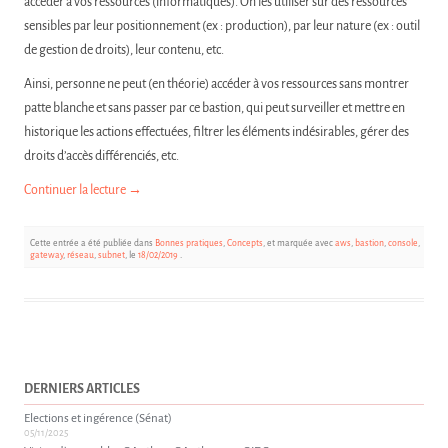
accéder à vos ressources (informatiques). On les utiliser sur des ressources
sensibles par leur positionnement (ex : production), par leur nature (ex : outil
de gestion de droits), leur contenu, etc.
Ainsi, personne ne peut (en théorie) accéder à vos ressources sans montrer
patte blanche et sans passer par ce bastion, qui peut surveiller et mettre en
historique les actions effectuées, filtrer les éléments indésirables, gérer des
droits d’accès différenciés, etc.
Continuer la lecture
→
Cette entrée a été publiée dans
Bonnes pratiques
,
Concepts
, et marquée avec
aws
,
bastion
,
console
,
gateway
,
réseau
,
subnet
, le
18/02/2019
.
DERNIERS ARTICLES
Elections et ingérence (Sénat)
05/11/2025