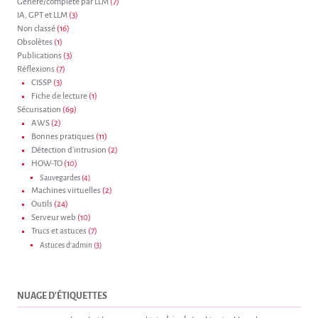
Généré/complété par LLM
(7)
IA, GPT et LLM
(3)
Non classé
(16)
Obsolètes
(1)
Publications
(3)
Réflexions
(7)
CISSP
(3)
Fiche de lecture
(1)
Sécurisation
(69)
AWS
(2)
Bonnes pratiques
(11)
Détection d'intrusion
(2)
HOW-TO
(10)
Sauvegardes
(4)
Machines virtuelles
(2)
Outils
(24)
Serveur web
(10)
Trucs et astuces
(7)
Astuces d'admin
(3)
NUAGE D'ÉTIQUETTES