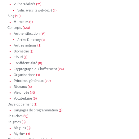
Vulnérabilités
(21)
Vuln. avec site web dédié
(4)
Blog
(10)
Humeurs
(1)
Concepts
(124)
Authentification
(15)
Active Directory
(3)
Autres notions
(2)
Biométrie
(5)
Cloud
(7)
Confidentialité
(8)
Cryptographie. Chiffrement
(24)
Organisations
(3)
Principes généraux
(20)
Réseaux
(4)
Vie privée
(15)
Vocabulaire
(6)
Développement
(3)
Langages de programmation
(3)
Ebauches
(13)
Enigmes
(8)
Blagues
(3)
Mythes
(3)