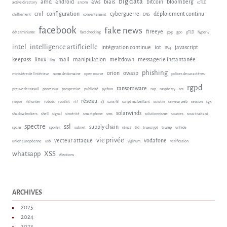
big data
amd
android
aws
biais
bitcoin
bloomberg
active directory
arcom
ccTLD
cnil
configuration
cyberguerre
déploiement continu
chiffrement
consentement
DNS
facebook
fake news
fireeye
déterminisme
fact checking
gpg
gpo
gTLD
hyper-v
intel
intelligence artificielle
intégration continue
iot
javascript
IPv4
keepass
linux
mail
manipulation
meltdown
messagerie instantanée
llm
phishing
orion
owasp
ministère de l'intérieur
noms de domaine
open source
polices de caractères
rgpd
ransomware
preuve de travail
processus
prospective
publicité
python
rap
raspberry
rcs
réseau
risque
rkhunter
robots
rootkit
rtf
s3
sans-fil
script malveillant
scrutin
serveur web
session
sgx
solarwinds
shadow brokers
shell
signal
sincérité
smartphone
sms
solutionnisme
sources
sous-traitant
spectre
ssl
supply chain
spam
spoiler
subnet
sénat
tld
truecrypt
trump
unhide
vie privée
vecteur attaque
vodafone
union européenne
usb
viginum
vérification
whatsapp
XSS
élections
ARCHIVES
2025
2024
2023