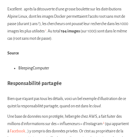
Excellent : après la découverte d’une grosse boulette sur les distributions
Alpine Linux, dont les images Docker permettaient l’accès root sans mot de
passe (durant 3 ans !), les chercheurs ont poussé leur recherche dans les 1000
1
images les plus utilisées
. Au total
194 images
(sur 1000) sont dans le même
cas (root sans mot de passe).
Source
BleepingComputer
Responsabilité partagée
Bien que n’ayant pas tous les détails, voici un bel exemple d’illustration de ce
qu’est la responsabilité partagée, quand on est dans le
cloud
.
Une base de données non protégée, hébergée chez AWS, a fait fuiter des
2
millions d’informations sur des « influenceurs » d’Instagram
(qui appartient
à
Facebook
…) y compris des données privées. Or c’est au propriétaire de la