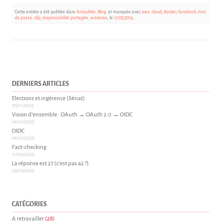
Cette entrée a été publiée dans
Actualités
,
Blog
, et marquée avec
aws
,
cloud
,
docker
,
facebook
,
mot
de passe
,
rdp
,
responsabilité partagée
,
windows
, le
17/05/2019
.
DERNIERS ARTICLES
Elections et ingérence (Sénat)
05/11/2025
Vision d’ensemble : OAuth → OAuth 2.0 → OIDC
16/10/2025
OIDC
16/10/2025
Fact-checking
11/09/2025
La réponse est 27 (c’est pas 42 ?)
23/07/2025
CATÉGORIES
A retravailler
(28)