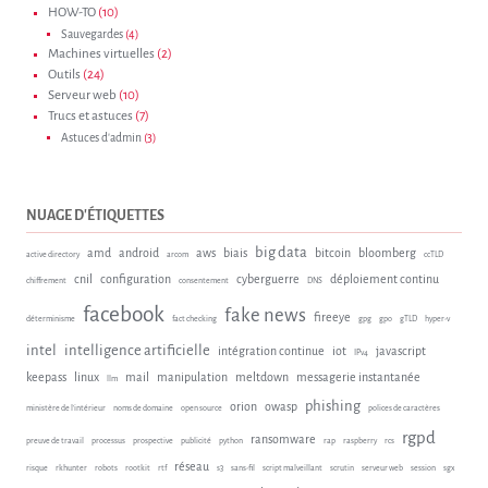
HOW-TO
(10)
Sauvegardes
(4)
Machines virtuelles
(2)
Outils
(24)
Serveur web
(10)
Trucs et astuces
(7)
Astuces d'admin
(3)
NUAGE D'ÉTIQUETTES
big data
amd
android
aws
biais
bitcoin
bloomberg
active directory
arcom
ccTLD
cnil
configuration
cyberguerre
déploiement continu
chiffrement
consentement
DNS
facebook
fake news
fireeye
déterminisme
fact checking
gpg
gpo
gTLD
hyper-v
intel
intelligence artificielle
intégration continue
iot
javascript
IPv4
keepass
linux
mail
manipulation
meltdown
messagerie instantanée
llm
phishing
orion
owasp
ministère de l'intérieur
noms de domaine
open source
polices de caractères
rgpd
ransomware
preuve de travail
processus
prospective
publicité
python
rap
raspberry
rcs
réseau
risque
rkhunter
robots
rootkit
rtf
s3
sans-fil
script malveillant
scrutin
serveur web
session
sgx