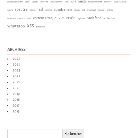
solarwinds
shadow brokers
shell
signal
sincérité
smartphone
sms
solutionnisme
sources
sous-traitant
spectre
ssl
supply chain
spam
spoiler
subnet
sénat
tld
truecrypt
trump
unhide
vie privée
vecteur attaque
vodafone
union européenne
usb
viginum
vérification
whatsapp
XSS
élections
ARCHIVES
2025
2024
2023
2022
2021
2020
2019
2018
2017
2015
Rechercher
Rechercher