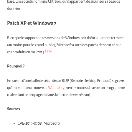
base, une société nommée Chtrbox, qu’il appartient de sécuriser sa base de
données.
Patch XP et Windows 7
Bien que le support de ces versions de Windows soit théoriquement terminé
(au moins pour le grand public), Microsoft a sorti des patchs de sécurité sur
3
4
5
6
ces produits en mai 2019
.
Pourquoi ?
En raison d’une faille de sécurité sur RDP (Remote Desktop Protocol) si grave
qu’on redoute un nouveau
WannaCry
, rien de moins (à savoir un programme
malveillant se propageant sous la forme de ver réseau).
Sources
CVE-2019-0708
(Microsoft)