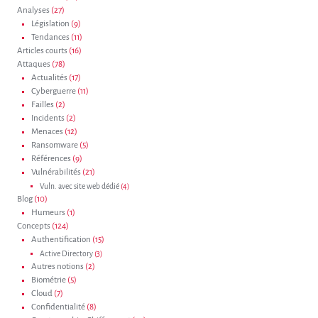
Analyses
(27)
Législation
(9)
Tendances
(11)
Articles courts
(16)
Attaques
(78)
Actualités
(17)
Cyberguerre
(11)
Failles
(2)
Incidents
(2)
Menaces
(12)
Ransomware
(5)
Références
(9)
Vulnérabilités
(21)
Vuln. avec site web dédié
(4)
Blog
(10)
Humeurs
(1)
Concepts
(124)
Authentification
(15)
Active Directory
(3)
Autres notions
(2)
Biométrie
(5)
Cloud
(7)
Confidentialité
(8)