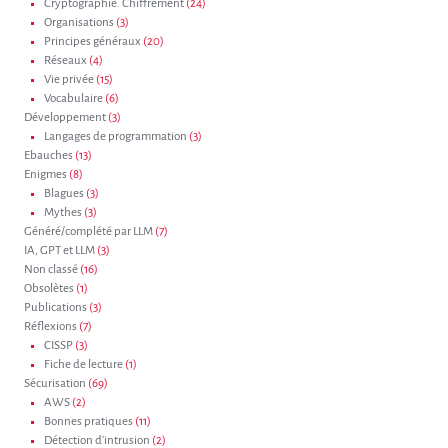
Cryptographie. Chiffrement
(24)
Organisations
(3)
Principes généraux
(20)
Réseaux
(4)
Vie privée
(15)
Vocabulaire
(6)
Développement
(3)
Langages de programmation
(3)
Ebauches
(13)
Enigmes
(8)
Blagues
(3)
Mythes
(3)
Généré/complété par LLM
(7)
IA, GPT et LLM
(3)
Non classé
(16)
Obsolètes
(1)
Publications
(3)
Réflexions
(7)
CISSP
(3)
Fiche de lecture
(1)
Sécurisation
(69)
AWS
(2)
Bonnes pratiques
(11)
Détection d'intrusion
(2)