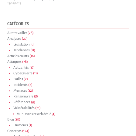
23/07/2025
CATÉGORIES
A retravailler
(28)
Analyses
(27)
Législation
(9)
Tendances
(11)
Articles courts
(16)
Attaques
(78)
Actualités
(17)
Cyberguerre
(11)
Failles
(2)
Incidents
(2)
Menaces
(12)
Ransomware
(5)
Références
(9)
Vulnérabilités
(21)
Vuln. avec site web dédié
(4)
Blog
(10)
Humeurs
(1)
Concepts
(124)