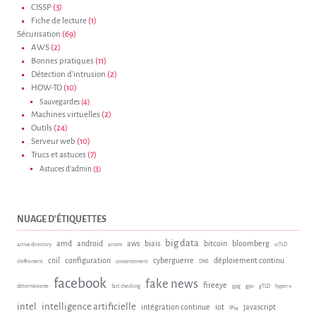
CISSP
(3)
Fiche de lecture
(1)
Sécurisation
(69)
AWS
(2)
Bonnes pratiques
(11)
Détection d'intrusion
(2)
HOW-TO
(10)
Sauvegardes
(4)
Machines virtuelles
(2)
Outils
(24)
Serveur web
(10)
Trucs et astuces
(7)
Astuces d'admin
(3)
NUAGE D'ÉTIQUETTES
big data
amd
android
aws
biais
bitcoin
bloomberg
active directory
arcom
ccTLD
cnil
configuration
cyberguerre
déploiement continu
chiffrement
consentement
DNS
facebook
fake news
fireeye
déterminisme
fact checking
gpg
gpo
gTLD
hyper-v
intel
intelligence artificielle
intégration continue
iot
javascript
IPv4