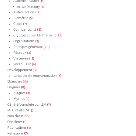
Authentification
(15)
Active Directory
(3)
Autres notions
(2)
Biométrie
(5)
Cloud
(7)
Confidentialité
(8)
Cryptographie. Chiffrement
(24)
Organisations
(3)
Principes généraux
(20)
Réseaux
(4)
Vie privée
(15)
Vocabulaire
(6)
Développement
(3)
Langages de programmation
(3)
Ebauches
(13)
Enigmes
(8)
Blagues
(3)
Mythes
(3)
Généré/complété par LLM
(7)
IA, GPT et LLM
(3)
Non classé
(16)
Obsolètes
(1)
Publications
(3)
Réflexions
(7)