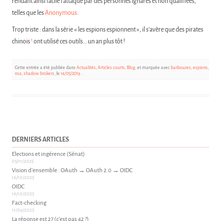
rendant ainsi facile l’attaque par des personnes ignares et non qualifiées,
telles que les
Anonymous
.
Trop triste : dans la série « les espions espionnent », il s’avère que des pirates
1
chinois
ont utilisé ces outils… un an plus tôt !
Cette entrée a été publiée dans
Actualités
,
Articles courts
,
Blog
, et marquée avec
barbouzes
,
espions
,
nsa
,
shadow brokers
, le
14/05/2019
.
DERNIERS ARTICLES
Elections et ingérence (Sénat)
05/11/2025
Vision d’ensemble : OAuth → OAuth 2.0 → OIDC
16/10/2025
OIDC
16/10/2025
Fact-checking
11/09/2025
La réponse est 27 (c’est pas 42 ?)