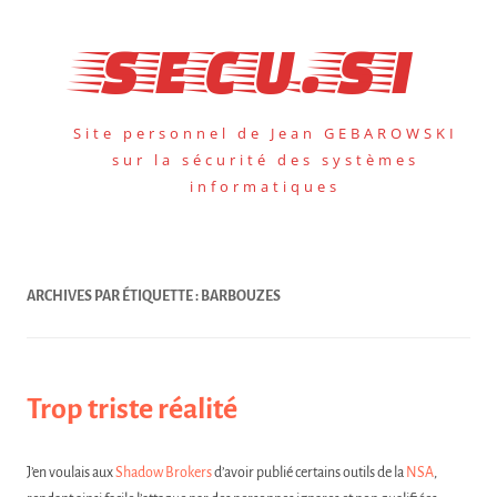
Aller
au
secu.si
contenu
Site personnel de Jean GEBAROWSKI
sur la sécurité des systèmes
informatiques
ARCHIVES PAR ÉTIQUETTE :
BARBOUZES
Trop triste réalité
J’en voulais aux
Shadow Brokers
d’avoir publié certains outils de la
NSA
,