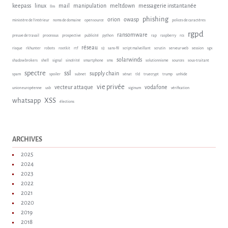
keepass
linux
mail
manipulation
meltdown
messagerie instantanée
llm
phishing
orion
owasp
ministère de l'intérieur
noms de domaine
open source
polices de caractères
rgpd
ransomware
preuve de travail
processus
prospective
publicité
python
rap
raspberry
rcs
réseau
risque
rkhunter
robots
rootkit
rtf
s3
sans-fil
script malveillant
scrutin
serveur web
session
sgx
solarwinds
shadow brokers
shell
signal
sincérité
smartphone
sms
solutionnisme
sources
sous-traitant
spectre
ssl
supply chain
spam
spoiler
subnet
sénat
tld
truecrypt
trump
unhide
vie privée
vecteur attaque
vodafone
union européenne
usb
viginum
vérification
whatsapp
XSS
élections
ARCHIVES
2025
2024
2023
2022
2021
2020
2019
2018