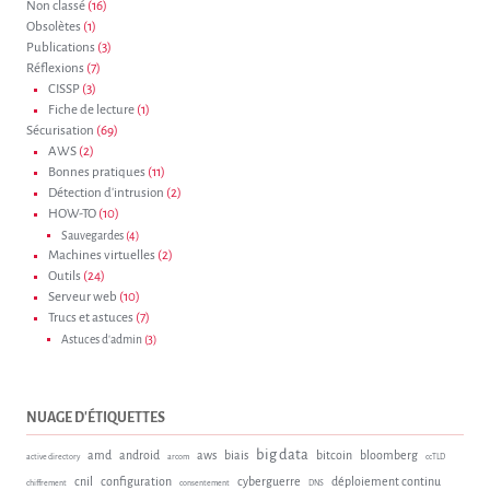
Non classé
(16)
Obsolètes
(1)
Publications
(3)
Réflexions
(7)
CISSP
(3)
Fiche de lecture
(1)
Sécurisation
(69)
AWS
(2)
Bonnes pratiques
(11)
Détection d'intrusion
(2)
HOW-TO
(10)
Sauvegardes
(4)
Machines virtuelles
(2)
Outils
(24)
Serveur web
(10)
Trucs et astuces
(7)
Astuces d'admin
(3)
NUAGE D'ÉTIQUETTES
big data
amd
android
aws
biais
bitcoin
bloomberg
active directory
arcom
ccTLD
cnil
configuration
cyberguerre
déploiement continu
chiffrement
consentement
DNS