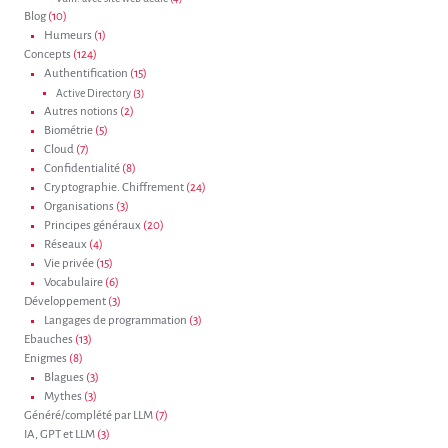
Blog
(10)
Humeurs
(1)
Concepts
(124)
Authentification
(15)
Active Directory
(3)
Autres notions
(2)
Biométrie
(5)
Cloud
(7)
Confidentialité
(8)
Cryptographie. Chiffrement
(24)
Organisations
(3)
Principes généraux
(20)
Réseaux
(4)
Vie privée
(15)
Vocabulaire
(6)
Développement
(3)
Langages de programmation
(3)
Ebauches
(13)
Enigmes
(8)
Blagues
(3)
Mythes
(3)
Généré/complété par LLM
(7)
IA, GPT et LLM
(3)