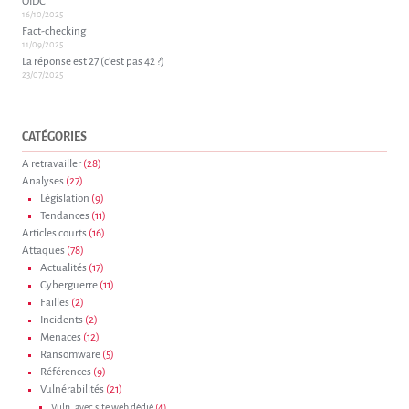
OIDC
16/10/2025
Fact-checking
11/09/2025
La réponse est 27 (c’est pas 42 ?)
23/07/2025
CATÉGORIES
A retravailler
(28)
Analyses
(27)
Législation
(9)
Tendances
(11)
Articles courts
(16)
Attaques
(78)
Actualités
(17)
Cyberguerre
(11)
Failles
(2)
Incidents
(2)
Menaces
(12)
Ransomware
(5)
Références
(9)
Vulnérabilités
(21)
Vuln. avec site web dédié
(4)