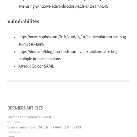
aws-using-windows-active-directory-adfs-and-saml-2-0/
Vulnérabilités
https://news.sophos.com/fr-fr/2018/03/01/lauthentifaction-sso-bug-
au-niveau-saml/
https://duo.com/blog/duo-finds-saml-vulnerabilities-affecting-
multiple-implementations
Attaque
Golden SAML
DERNIERS ARTICLES
Elections et ingérence (Sénat)
05/11/2025
Vision d’ensemble : OAuth → OAuth 2.0 → OIDC
16/10/2025