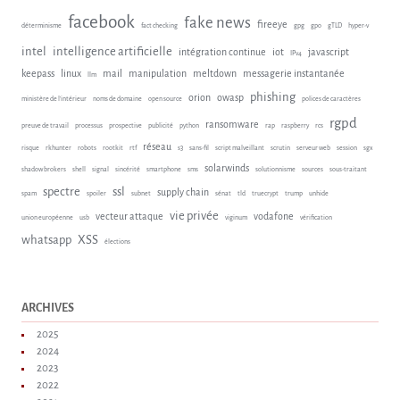
facebook
fake news
fireeye
déterminisme
fact checking
gpg
gpo
gTLD
hyper-v
intel
intelligence artificielle
intégration continue
iot
javascript
IPv4
keepass
linux
mail
manipulation
meltdown
messagerie instantanée
llm
phishing
orion
owasp
ministère de l'intérieur
noms de domaine
open source
polices de caractères
rgpd
ransomware
preuve de travail
processus
prospective
publicité
python
rap
raspberry
rcs
réseau
risque
rkhunter
robots
rootkit
rtf
s3
sans-fil
script malveillant
scrutin
serveur web
session
sgx
solarwinds
shadow brokers
shell
signal
sincérité
smartphone
sms
solutionnisme
sources
sous-traitant
spectre
ssl
supply chain
spam
spoiler
subnet
sénat
tld
truecrypt
trump
unhide
vie privée
vecteur attaque
vodafone
union européenne
usb
viginum
vérification
whatsapp
XSS
élections
ARCHIVES
2025
2024
2023
2022