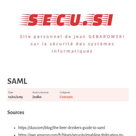
Aller
au
secu.si
contenu
Site personnel de Jean GEBAROWSKI
sur la sécurité des systèmes
informatiques
SAML
Date
Auteur/auteure
Catégories
12/02/2019
Janiko
Concepts
Sources
https://duo.com/blog/the-beer-drinkers-guide-to-saml
https://aws.amazon.com/fr/blogs/security/enabling-federation-to-