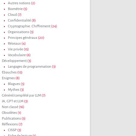
Autres notions
(2)
Biométrie
(5)
Cloud
(7)
Confidentialité
(8)
Cryptographie. Chiffrement
(24)
Organisations
(3)
Principes généraux
(20)
Réseaux
(4)
Vie privée
(15)
Vocabulaire
(6)
Développement
(3)
Langages de programmation
(3)
Ebauches
(13)
Enigmes
(8)
Blagues
(3)
Mythes
(3)
Généré/complété par LLM
(7)
IA, GPT et LLM
(3)
Non classé
(16)
Obsolètes
(1)
Publications
(3)
Réflexions
(7)
CISSP
(3)
Fiche de lecture
(1)