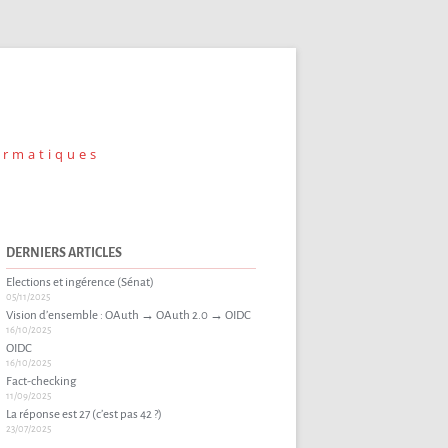
ormatiques
DERNIERS ARTICLES
Elections et ingérence (Sénat)
05/11/2025
Vision d’ensemble : OAuth → OAuth 2.0 → OIDC
16/10/2025
OIDC
16/10/2025
Fact-checking
11/09/2025
La réponse est 27 (c’est pas 42 ?)
23/07/2025