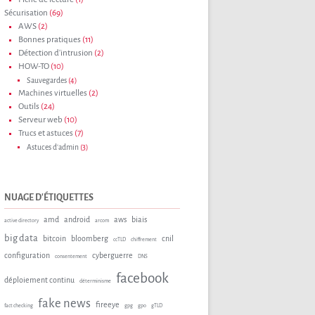
Sécurisation
(69)
AWS
(2)
Bonnes pratiques
(11)
Détection d'intrusion
(2)
HOW-TO
(10)
Sauvegardes
(4)
Machines virtuelles
(2)
Outils
(24)
Serveur web
(10)
Trucs et astuces
(7)
Astuces d'admin
(3)
NUAGE D'ÉTIQUETTES
amd
android
aws
biais
active directory
arcom
big data
bitcoin
bloomberg
cnil
ccTLD
chiffrement
configuration
cyberguerre
consentement
DNS
facebook
déploiement continu
déterminisme
fake news
fireeye
fact checking
gpg
gpo
gTLD