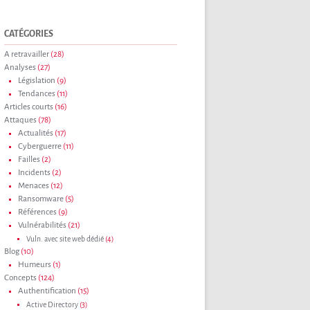
CATÉGORIES
A retravailler
(28)
Analyses
(27)
Législation
(9)
Tendances
(11)
Articles courts
(16)
Attaques
(78)
Actualités
(17)
Cyberguerre
(11)
Failles
(2)
Incidents
(2)
Menaces
(12)
Ransomware
(5)
Références
(9)
Vulnérabilités
(21)
Vuln. avec site web dédié
(4)
Blog
(10)
Humeurs
(1)
Concepts
(124)
Authentification
(15)
Active Directory
(3)