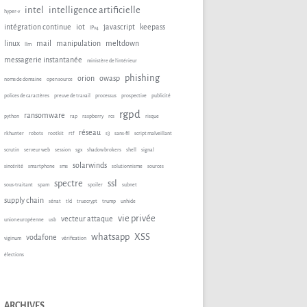
intel
intelligence artificielle
hyper-v
intégration continue
iot
javascript
keepass
IPv4
linux
mail
manipulation
meltdown
llm
messagerie instantanée
ministère de l'intérieur
phishing
orion
owasp
noms de domaine
open source
polices de caractères
preuve de travail
processus
prospective
publicité
rgpd
ransomware
python
rap
raspberry
rcs
risque
réseau
rkhunter
robots
rootkit
rtf
s3
sans-fil
script malveillant
scrutin
serveur web
session
sgx
shadow brokers
shell
signal
solarwinds
sincérité
smartphone
sms
solutionnisme
sources
spectre
ssl
sous-traitant
spam
spoiler
subnet
supply chain
sénat
tld
truecrypt
trump
unhide
vie privée
vecteur attaque
union européenne
usb
whatsapp
XSS
vodafone
viginum
vérification
élections
ARCHIVES