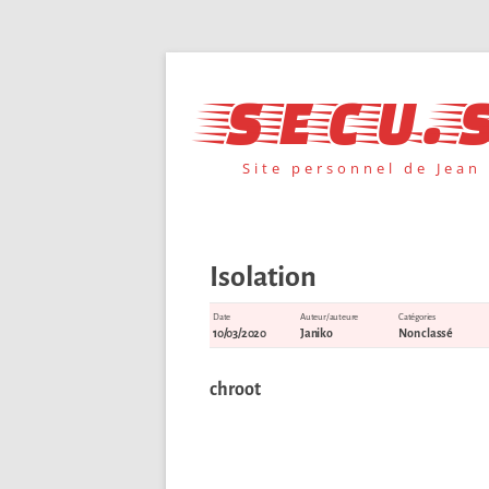
Aller
au
secu.s
contenu
Site personnel de Jean
Isolation
Date
Auteur/auteure
Catégories
10/03/2020
Janiko
Non classé
chroot