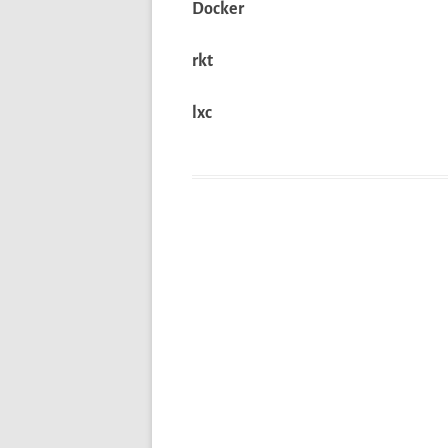
Docker
rkt
lxc