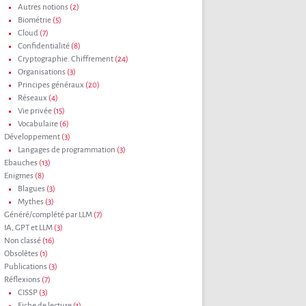
Autres notions
(2)
Biométrie
(5)
Cloud
(7)
Confidentialité
(8)
Cryptographie. Chiffrement
(24)
Organisations
(3)
Principes généraux
(20)
Réseaux
(4)
Vie privée
(15)
Vocabulaire
(6)
Développement
(3)
Langages de programmation
(3)
Ebauches
(13)
Enigmes
(8)
Blagues
(3)
Mythes
(3)
Généré/complété par LLM
(7)
IA, GPT et LLM
(3)
Non classé
(16)
Obsolètes
(1)
Publications
(3)
Réflexions
(7)
CISSP
(3)
Fiche de lecture
(1)