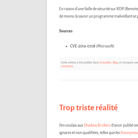
En raison d’une faille de sécurité sur RDP (Remo
de moins (à savoir un programme malveillant se p
Sources
CVE-2019-0708
(Microsoft)
Cette entrée a été publiée dans
Actualités
,
Blog
, et marquée av
17/05/2019
.
Trop triste réalité
J’en voulais aux
Shadow Brokers
d’avoir publié cer
ignares et non qualifiées, telles que les
Anonymo