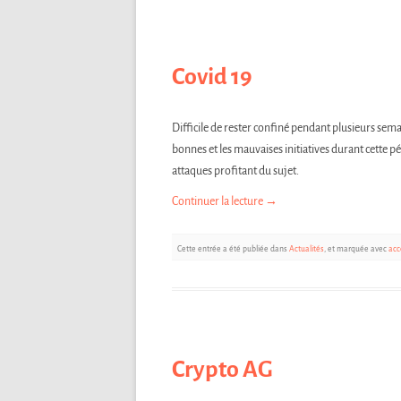
Covid 19
Difficile de rester confiné pendant plusieurs semai
bonnes et les mauvaises initiatives durant cette p
attaques profitant du sujet.
Continuer la lecture
→
Cette entrée a été publiée dans
Actualités
, et marquée avec
acc
Crypto AG