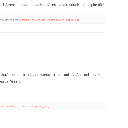
1
», il s’avère que des pirates chinois
ont utilisé ces outils… un an plus tôt !
 et marquée avec
barbouzes
,
espions
,
nsa
,
shadow brokers
, le
14/05/2019
.
e qu’on veut : il paraît que les antivirus sont nuls sur Android. En 2020,
eurs ». Mouais.
roid
,
antivirus
,
av-comparative
, le
20/03/2019
.