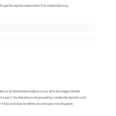
 que les espions espionnent. Si je m’attendais à ça…
tte sur les distributions Alpine Linux, dont les images Docker
t 3 ans !), les chercheurs ont poussé leur recherche dans les 1000
r 1000) sont dans le même cas (root sans mot de passe).