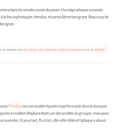
 restera dans les annales (avant de passer à la méga-attaque suivante).
 à la fois sophistiquée, étendue, et particulièrement grave. Beaucoup de
es lignes.
ts
, et marquée avec
cisa
,
fireeye
,
orion
,
solarwinds
,
sunburst
,
supernova
,
trump
, le
22/12/2020
.
sante ?
FireEye
est une société réputée et performante dans le domaine
ponse à incident (Madiant étant une des sociétés du groupe), mais aussi
 avancées. Et pourtant, fin 2020, elle a été ciblée et l’attaque a abouti.