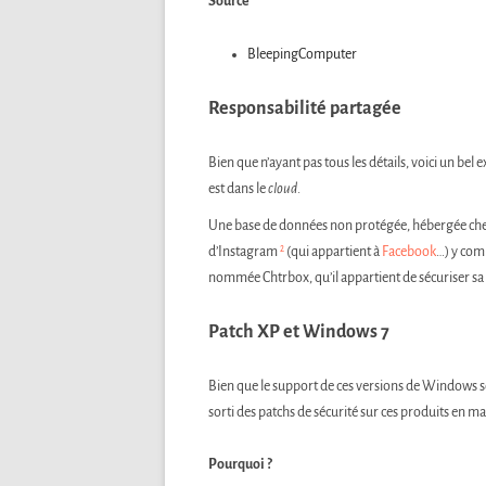
Source
BleepingComputer
Responsabilité partagée
Bien que n’ayant pas tous les détails, voici un bel
est dans le
cloud
.
Une base de données non protégée, hébergée chez A
2
d’Instagram
(qui appartient à
Facebook
…) y comp
nommée Chtrbox, qu’il appartient de sécuriser sa
Patch XP et Windows 7
Bien que le support de ces versions de Windows s
sorti des patchs de sécurité sur ces produits en ma
Pourquoi ?