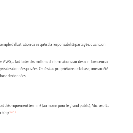
 exemple d’illustration de ce qu’est la responsabilité partagée, quand on
WS, a fait fuiter des millions d’informations sur des « influenceurs »
ris des données privées. Or c’est au propriétaire de la base, une société
 base de données.
oit théoriquement terminé (au moins pour le grand public), Microsoft a
3
4
5
6
i 2019
.