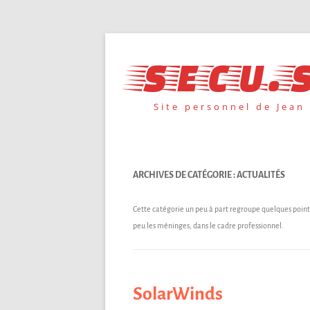
Aller
au
secu.s
contenu
Site personnel de Jean
ARCHIVES DE CATÉGORIE :
ACTUALITÉS
Cette catégorie un peu à part regroupe quelques points
peu les méninges, dans le cadre professionnel.
SolarWinds