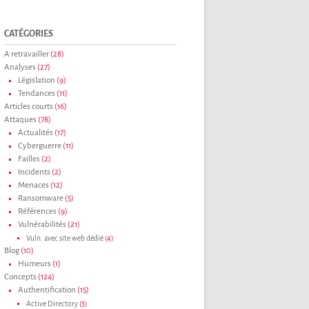
CATÉGORIES
A retravailler
(28)
Analyses
(27)
Législation
(9)
Tendances
(11)
Articles courts
(16)
Attaques
(78)
Actualités
(17)
Cyberguerre
(11)
Failles
(2)
Incidents
(2)
Menaces
(12)
Ransomware
(5)
Références
(9)
Vulnérabilités
(21)
Vuln. avec site web dédié
(4)
Blog
(10)
Humeurs
(1)
Concepts
(124)
Authentification
(15)
Active Directory
(3)