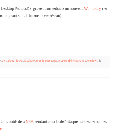
te Desktop Protocol) si grave qu’on redoute un nouveau
WannaCry
, rien
ropageant sous la forme de ver réseau).
ec
aws
,
cloud
,
docker
,
facebook
,
mot de passe
,
rdp
,
responsabilité partagée
,
windows
, le
tains outils de la
NSA
, rendant ainsi facile l’attaque par des personnes
us
.