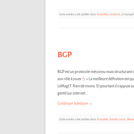
Cette entrée a été publiée dans
Actualités
,
Incidents
, et marqu
BGP
BGP est un protocole méconnu mais structurant d
2
son rôle à jouer
). « La meilleure définition est q
LeMagIT. Rien de moins. Et pourtant il s’appuie 
gentil sur internet…
Continuer la lecture
→
Cette entrée a été publiée dans
Actualités
,
Articles courts
,
Rése