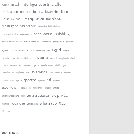
intel
intelligence artificielle
hyper-v
intégration continue
iot
javascript
keepass
IPv4
linux
mail
manipulation
meltdown
llm
messagerie instantanée
ministère de l'intérieur
phishing
orion
owasp
noms de domaine
open source
polices de caractères
preuve de travail
processus
prospective
publicité
rgpd
ransomware
python
rap
raspberry
rcs
risque
réseau
rkhunter
robots
rootkit
rtf
s3
sans-fil
script malveillant
scrutin
serveur web
session
sgx
shadow brokers
shell
signal
solarwinds
sincérité
smartphone
sms
solutionnisme
sources
spectre
ssl
sous-traitant
spam
spoiler
subnet
supply chain
sénat
tld
truecrypt
trump
unhide
vie privée
vecteur attaque
union européenne
usb
whatsapp
XSS
vodafone
viginum
vérification
élections
ARCHIVES