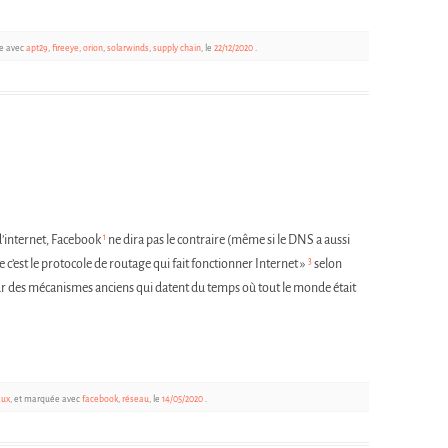
ée avec
apt29
,
fireeye
,
orion
,
solarwinds
,
supply chain
, le
22/12/2020
.
1
’internet, Facebook
ne dira pas le contraire (même si le DNS a aussi
3
ue c’est le protocole de routage qui fait fonctionner Internet »
selon
sur des mécanismes anciens qui datent du temps où tout le monde était
aux
, et marquée avec
facebook
,
réseau
, le
14/05/2020
.