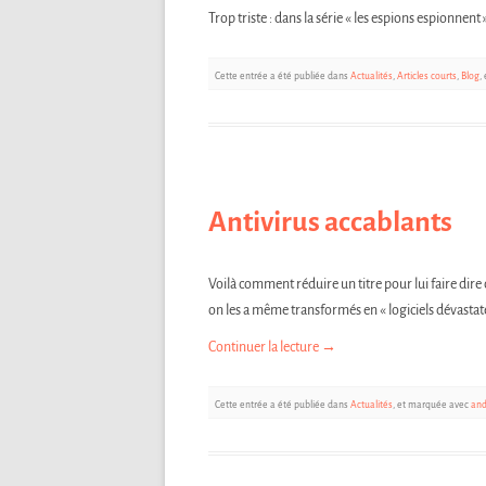
Trop triste : dans la série « les espions espionnent 
Cette entrée a été publiée dans
Actualités
,
Articles courts
,
Blog
,
Antivirus accablants
Voilà comment réduire un titre pour lui faire dire c
on les a même transformés en « logiciels dévastat
Continuer la lecture
→
Cette entrée a été publiée dans
Actualités
, et marquée avec
and