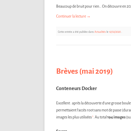
Beaucoup de bruit pour rien… On découvre en 2020
Continuer la lecture
→
Cette entrée a été publiée dans
Actualités
le
12/02/2020
.
Brèves (mai 2019)
Conteneurs Docker
Excellent : après la découverte d’une grosse boule
permettaient l’accès root sans mot de passe (duran
1
images les plus utilisées
. Au total
194 images
(su