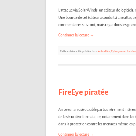
L’attaque via SolarWinds, un éditeur de logiciels,
Une bourde de cet éditeur a conduit à une attaque
commentaires suivront, mais regardons les grand
Continuer la lecture
→
Cette entrée a été publiée dans
Actualités
,
Cyberguerre
,
Inciden
FireEye piratée
Arroseur arrosé ou cible particulièrement intéres
de la sécurité informatique, notamment dans la ré
dans la protection contre les menaces même les plus
Continuer la lecture
→