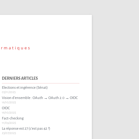
ormatiques
DERNIERS ARTICLES
Elections et ingérence (Sénat)
05/11/2025
Vision d’ensemble : OAuth → OAuth 2.0 → OIDC
16/10/2025
OIDC
16/10/2025
Fact-checking
11/09/2025
La réponse est 27 (c’est pas 42 ?)
23/07/2025