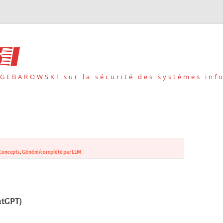
i
 GEBAROWSKI sur la sécurité des systèmes inf
Concepts
,
Généré/complété par LLM
atGPT)