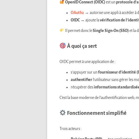
OpenID Connect (OIDC)
est un
protocole d’a
OAuth2
→ autorise une appli à accéder à d
OIDC
→ ajoute la
vérification de l’identi
Il permet donc le
Single Sign-On (SSO)
et la 
À quoi ça sert
OIDC permet à une application de :
s’appuyer sur un
fournisseur d’identité (
authentifier
l’utilisateur sans gérer les mo
récupérer des
informations standardisé
C’est la base moderne de l’authentification web, m
Fonctionnement simplifié
Trois acteurs :