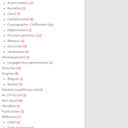
Autres notions
(2)
Biométrie
(5)
Cloud
(7)
Confidentialité
(8)
Cryptographie. Chiffrement
(24)
Organisations
(3)
Principes généraux
(20)
Réseaux
(4)
Vie privée
(15)
Vocabulaire
(6)
Développement
(3)
Langages de programmation
(3)
Ebauches
(13)
Enigmes
(8)
Blagues
(3)
Mythes
(3)
Généré/complété par LLM
(7)
IA, GPT et LLM
(3)
Non classé
(16)
Obsolètes
(1)
Publications
(3)
Réflexions
(7)
CISSP
(3)
Fiche de lecture
(1)