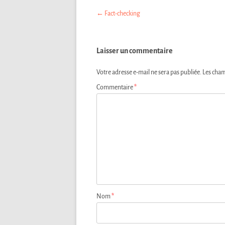
Navigation
←
Fact-checking
des
articles
Laisser un commentaire
Votre adresse e-mail ne sera pas publiée.
Les cham
Commentaire
*
Nom
*