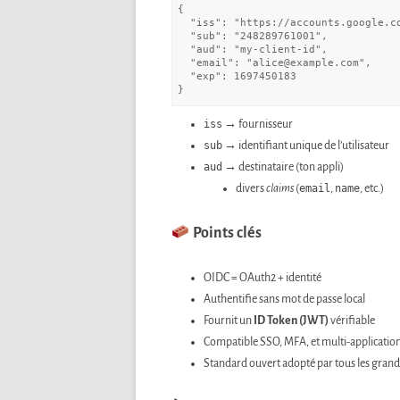
{

  "iss": "https://accounts.google.com",

  "sub": "248289761001",

  "aud": "my-client-id",

  "email": "alice@example.com",

  "exp": 1697450183

iss
→ fournisseur
sub
→ identifiant unique de l’utilisateur
aud
→ destinataire (ton appli)
divers
claims
(
email
,
name
, etc.)
Points clés
OIDC = OAuth2 + identité
Authentifie sans mot de passe local
Fournit un
ID Token (JWT)
vérifiable
Compatible SSO, MFA, et multi-applicatio
Standard ouvert adopté par tous les grand