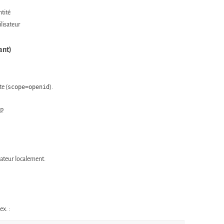
ntité
ilisateur
ant)
te (
scope=openid
).
P.
isateur localement.
ex. :