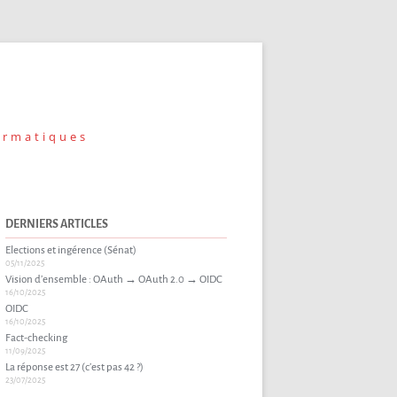
ormatiques
DERNIERS ARTICLES
Elections et ingérence (Sénat)
05/11/2025
Vision d’ensemble : OAuth → OAuth 2.0 → OIDC
16/10/2025
OIDC
16/10/2025
Fact-checking
11/09/2025
La réponse est 27 (c’est pas 42 ?)
23/07/2025