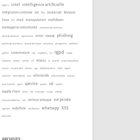
intel
intelligence artificielle
hyper-v
intégration continue
iot
javascript
keepass
IPv4
linux
mail
manipulation
meltdown
llm
messagerie instantanée
ministère de l'intérieur
phishing
orion
owasp
noms de domaine
open source
polices de caractères
preuve de travail
processus
prospective
publicité
rgpd
ransomware
python
rap
raspberry
rcs
risque
réseau
rkhunter
robots
rootkit
rtf
s3
sans-fil
script malveillant
scrutin
serveur web
session
sgx
shadow brokers
shell
signal
solarwinds
sincérité
smartphone
sms
solutionnisme
sources
spectre
ssl
sous-traitant
spam
spoiler
subnet
supply chain
sénat
tld
truecrypt
trump
unhide
vie privée
vecteur attaque
union européenne
usb
whatsapp
XSS
vodafone
viginum
vérification
élections
ARCHIVES