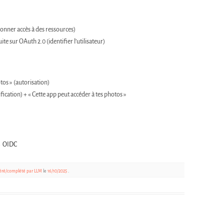
onner accès à des ressources)
ite sur OAuth 2.0 (identifier l’utilisateur)
tos » (autorisation)
fication) + « Cette app peut accéder à tes photos »
→ OIDC
ré/complété par LLM
le
16/10/2025
.