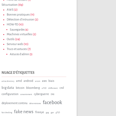
Sécurisation
(69)
AWS
(2)
Bonnes pratiques
(11)
Détection d'intrusion
(2)
HOW-TO
(10)
Sauvegardes
(4)
Machines virtuelles
(2)
Outils
(24)
Serveur web
(10)
Trucs et astuces
(7)
Astuces d'admin
(3)
NUAGE D'ÉTIQUETTES
amd
android
aws
biais
active directory
arcom
big data
bitcoin
bloomberg
cnil
ccTLD
chiffrement
configuration
cyberguerre
consentement
DNS
facebook
déploiement continu
déterminisme
fake news
fireeye
fact checking
gpg
gpo
gTLD