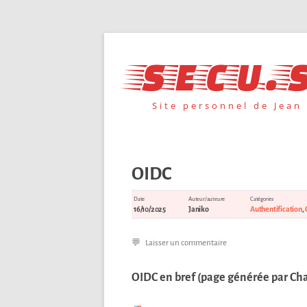
Aller
au
secu.s
contenu
Site personnel de Jean
OIDC
Date
Auteur/auteure
Catégories
16/10/2025
Janiko
Authentification
,
Laisser un commentaire
OIDC en bref (page générée par Ch