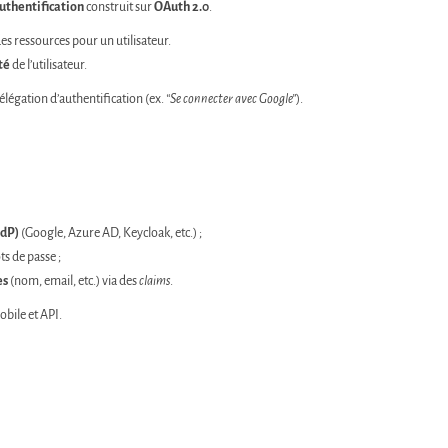
uthentification
construit sur
OAuth 2.0
.
es ressources pour un utilisateur.
té
de l’utilisateur.
délégation d’authentification (ex.
“Se connecter avec Google”
).
IdP)
(Google, Azure AD, Keycloak, etc.) ;
ts de passe ;
es
(nom, email, etc.) via des
claims
.
obile et API.