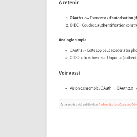
À retenir
OAuth 2.0
= Framework d’
autorisation
(d
OIDC
= Couche d’
authentification
constru
Analogie simple
OAuth2 : « Cette app peut accéder à tes pho
OIDC : « Tu es bien Jean Dupont » (authenti
Voir aussi
Vision d’ensemble : OAuth → OAuth 2.0 
Cette entrée a été publiée dans
Authentification
,
Concepts
,
Géné