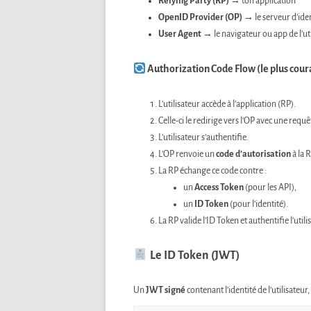
Relying Party (RP)
→ ton application
OpenID Provider (OP)
→ le serveur d’ide
User Agent
→ le navigateur ou app de l’ut
Authorization Code Flow (le plus cour
L’utilisateur accède à l’application (RP).
Celle-ci le redirige vers l’OP avec une requê
L’utilisateur s’authentifie.
L’OP renvoie un
code d’autorisation
à la R
La RP échange ce code contre :
un
Access Token
(pour les API),
un
ID Token
(pour l’identité).
La RP valide l’ID Token et authentifie l’util
Le ID Token (JWT)
Un
JWT signé
contenant l’identité de l’utilisateur, 