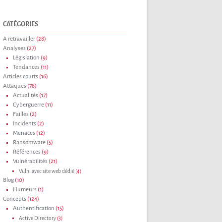
CATÉGORIES
A retravailler
(28)
Analyses
(27)
Législation
(9)
Tendances
(11)
Articles courts
(16)
Attaques
(78)
Actualités
(17)
Cyberguerre
(11)
Failles
(2)
Incidents
(2)
Menaces
(12)
Ransomware
(5)
Références
(9)
Vulnérabilités
(21)
Vuln. avec site web dédié
(4)
Blog
(10)
Humeurs
(1)
Concepts
(124)
Authentification
(15)
Active Directory
(3)