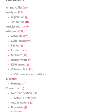
CATÉGORIES
A retravailler
(28)
Analyses
(27)
Législation
(9)
Tendances
(11)
Articles courts
(16)
Attaques
(78)
Actualités
(17)
Cyberguerre
(11)
Failles
(2)
Incidents
(2)
Menaces
(12)
Ransomware
(5)
Références
(9)
Vulnérabilités
(21)
Vuln. avec site web dédié
(4)
Blog
(10)
Humeurs
(1)
Concepts
(124)
Authentification
(15)
Active Directory
(3)
Autres notions
(2)
Biométrie
(5)