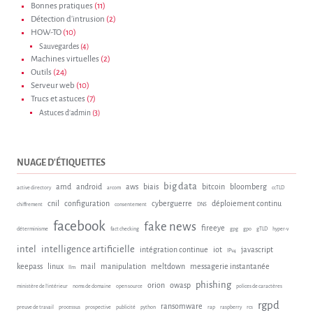
Bonnes pratiques
(11)
Détection d'intrusion
(2)
HOW-TO
(10)
Sauvegardes
(4)
Machines virtuelles
(2)
Outils
(24)
Serveur web
(10)
Trucs et astuces
(7)
Astuces d'admin
(3)
NUAGE D'ÉTIQUETTES
big data
amd
android
aws
biais
bitcoin
bloomberg
active directory
arcom
ccTLD
cnil
configuration
cyberguerre
déploiement continu
chiffrement
consentement
DNS
facebook
fake news
fireeye
déterminisme
fact checking
gpg
gpo
gTLD
hyper-v
intel
intelligence artificielle
intégration continue
iot
javascript
IPv4
keepass
linux
mail
manipulation
meltdown
messagerie instantanée
llm
phishing
orion
owasp
ministère de l'intérieur
noms de domaine
open source
polices de caractères
rgpd
ransomware
preuve de travail
processus
prospective
publicité
python
rap
raspberry
rcs