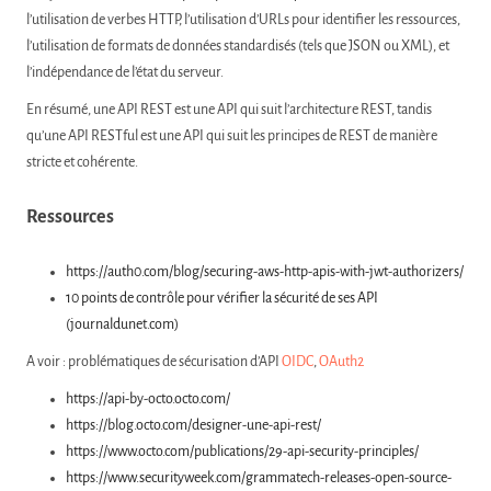
l’utilisation de verbes HTTP, l’utilisation d’URLs pour identifier les ressources,
l’utilisation de formats de données standardisés (tels que JSON ou XML), et
l’indépendance de l’état du serveur.
En résumé, une API REST est une API qui suit l’architecture REST, tandis
qu’une API RESTful est une API qui suit les principes de REST de manière
stricte et cohérente.
Ressources
https://auth0.com/blog/securing-aws-http-apis-with-jwt-authorizers/
10 points de contrôle pour vérifier la sécurité de ses API
(journaldunet.com)
A voir : problématiques de sécurisation d’API
OIDC
,
OAuth2
https://api-by-octo.octo.com/
https://blog.octo.com/designer-une-api-rest/
https://www.octo.com/publications/29-api-security-principles/
https://www.securityweek.com/grammatech-releases-open-source-