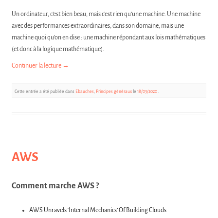
Un ordinateur, c’est bien beau, mais c’est rien qu’une machine. Une machine
avec des performances extraordinaires, dans son domaine, mais une
machine quoi qu’on en dise : une machine répondant aux lois mathématiques
(et donc à la logique mathématique).
Continuer la lecture
→
Cette entrée a été publiée dans
Ebauches
,
Principes généraux
le
18/03/2020
.
AWS
Comment marche AWS ?
AWS Unravels ‘Internal Mechanics’ Of Building Clouds