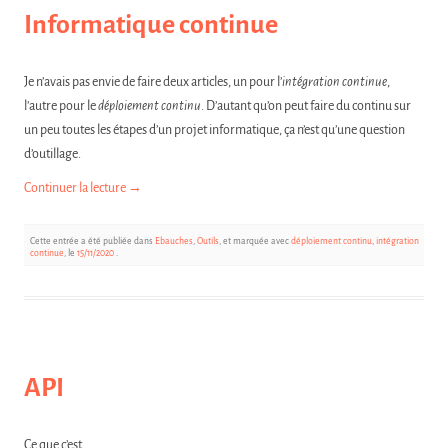
Informatique continue
Je n’avais pas envie de faire deux articles, un pour l’
intégration continue
,
l’autre pour le
déploiement continu
. D’autant qu’on peut faire du continu sur
un peu toutes les étapes d’un projet informatique, ça n’est qu’une question
d’outillage.
Continuer la lecture
→
Cette entrée a été publiée dans
Ebauches
,
Outils
, et marquée avec
déploiement continu
,
intégration
continue
, le
15/11/2020
.
API
Ce que c’est…