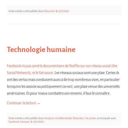
Cette entrée a été publiée dans
Ebauches
le
15/11/2020
.
Technologie humaine
Facebook n’a pas aimé le documentaire de Netflix sur son réseau social (the
Social Network), et le fait savoir
. Les réseaux sociaux sont une plaie. Certes ils
ont des vertus mais conduisent aussi à de trop nombreux vices, en particulier
lorsqu’on les associe au
politiquement correct
, une plaie venue des universités
américaines. Et pour mieux combattre son ennemi, il faut le connaître.
Continuer la lecture
→
Cette entrée a été publiée dans
Analyses
,
Confidentialité
,
Ebauches
,
Vie privée
, et marquée avec
facebook
,
humane
, le
15/11/2020
.