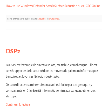
How to use Windows Defender Attack Surface Reduction rules | CSO Online
Cette entrée a été publiée dans
Ebauches
le
07/12/2020
.
DSP2
La DSP2 est l’exemple de directive idiote, ma fichue, et mal conçue. Elle est
censée apporter de la sécurité dans les moyens de paiement informatiques
bancaires, et favoriser l’éclosion de
fintechs
.
Or cette directive semble vraiment avoir été écrite par des gens qui n’y
connaissent rien à la sécurité informatique, rien aux banques, et rien aux
startups.
Continuer la lecture
→