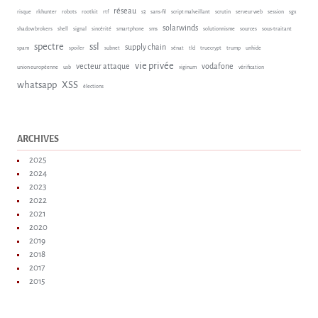
réseau
risque
rkhunter
robots
rootkit
rtf
s3
sans-fil
script malveillant
scrutin
serveur web
session
sgx
solarwinds
shadow brokers
shell
signal
sincérité
smartphone
sms
solutionnisme
sources
sous-traitant
spectre
ssl
supply chain
spam
spoiler
subnet
sénat
tld
truecrypt
trump
unhide
vie privée
vecteur attaque
vodafone
union européenne
usb
viginum
vérification
whatsapp
XSS
élections
ARCHIVES
2025
2024
2023
2022
2021
2020
2019
2018
2017
2015