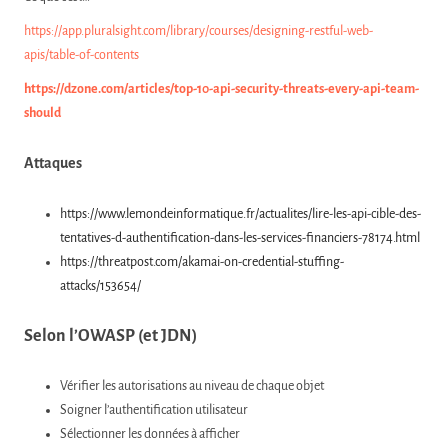
https://app.pluralsight.com/library/courses/designing-restful-web-
apis/table-of-contents
https://dzone.com/articles/top-10-api-security-threats-every-api-team-
should
Attaques
https://www.lemondeinformatique.fr/actualites/lire-les-api-cible-des-
tentatives-d-authentification-dans-les-services-financiers-78174.html
https://threatpost.com/akamai-on-credential-stuffing-
attacks/153654/
Selon l’OWASP (et JDN)
Vérifier les autorisations au niveau de chaque objet
Soigner l’authentification utilisateur
Sélectionner les données à afficher