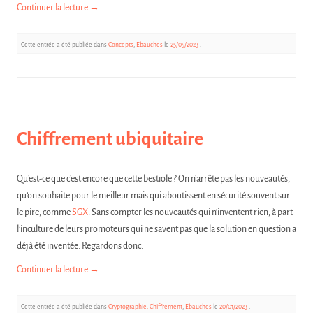
Continuer la lecture
→
Cette entrée a été publiée dans
Concepts
,
Ebauches
le
25/05/2023
.
Chiffrement ubiquitaire
Qu’est-ce que c’est encore que cette bestiole ? On n’arrête pas les nouveautés,
qu’on souhaite pour le meilleur mais qui aboutissent en sécurité souvent sur
le pire, comme
SGX
. Sans compter les nouveautés qui n’inventent rien, à part
l’inculture de leurs promoteurs qui ne savent pas que la solution en question a
déjà été inventée. Regardons donc.
Continuer la lecture
→
Cette entrée a été publiée dans
Cryptographie. Chiffrement
,
Ebauches
le
20/01/2023
.