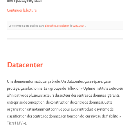
notre paysage législatif.
Continuer la lecture
→
Cette entrée a été publiée dans
Ebauches
,
Législation
le
02/10/2024
.
Datacenter
Une donnée informatique, ça brûle. Un Datacenter, ça se répare, ça se
protège, ça se bichonne. Le « groupe de réflexion » Uptime Institute a été créé
à l’initiative de plusieurs acteurs du secteur des centres de données (gérants,
entreprise de conception, de construction de centre de données). Cette
organisation est notamment connue pour avoir introduit le système de
classification des centres de données en fonction de leur niveau de fiabilité («
Tiers I à IV »).