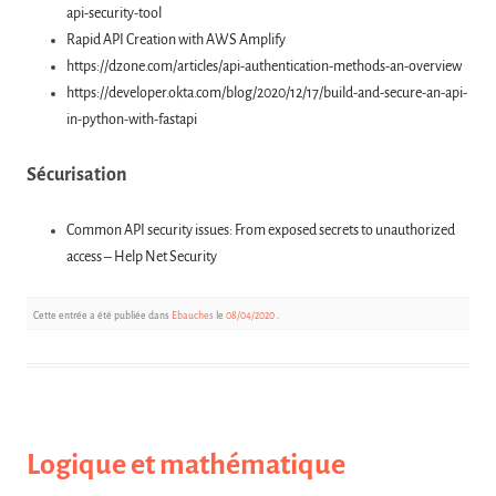
api-security-tool
Rapid API Creation with AWS Amplify
https://dzone.com/articles/api-authentication-methods-an-overview
https://developer.okta.com/blog/2020/12/17/build-and-secure-an-api-
in-python-with-fastapi
Sécurisation
Common API security issues: From exposed secrets to unauthorized
access – Help Net Security
Cette entrée a été publiée dans
Ebauches
le
08/04/2020
.
Logique et mathématique