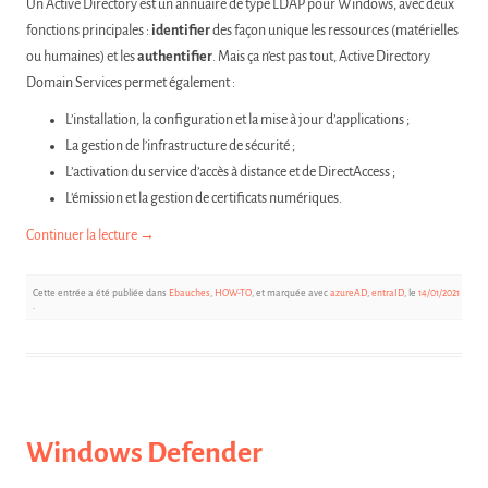
Un Active Directory est un annuaire de type LDAP pour Windows, avec deux
fonctions principales :
identifier
des façon unique les ressources (matérielles
ou humaines) et les
authentifier
. Mais ça n’est pas tout, Active Directory
Domain Services permet également :
L’installation, la configuration et la mise à jour d’applications ;
La gestion de l’infrastructure de sécurité ;
L’activation du service d’accès à distance et de DirectAccess ;
L’émission et la gestion de certificats numériques.
Continuer la lecture
→
Cette entrée a été publiée dans
Ebauches
,
HOW-TO
, et marquée avec
azureAD
,
entraID
, le
14/01/2021
.
Windows Defender