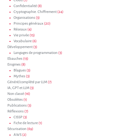
Cloud
(7)
Confidentialité
(8)
Cryptographie. Chiffrement
(24)
Organisations
(3)
Principes généraux
(20)
Réseaux
(4)
Vie privée
(15)
Vocabulaire
(6)
Développement
(3)
Langages de programmation
(3)
Ebauches
(13)
Enigmes
(8)
Blagues
(3)
Mythes
(3)
Généré/complété par LLM
(7)
IA, GPT et LLM
(3)
Non classé
(16)
Obsolètes
(1)
Publications
(3)
Réflexions
(7)
CISSP
(3)
Fiche de lecture
(1)
Sécurisation
(69)
AWS
(2)