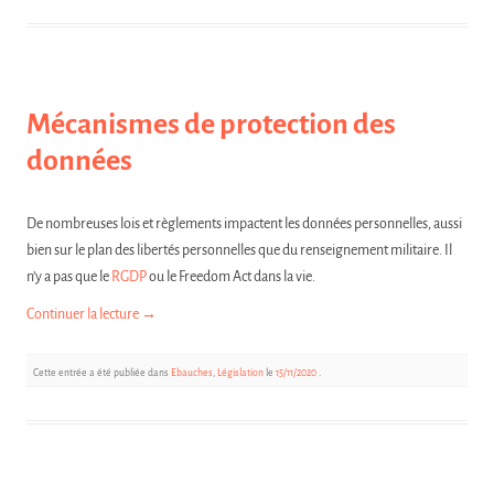
Mécanismes de protection des
données
De nombreuses lois et règlements impactent les données personnelles, aussi
bien sur le plan des libertés personnelles que du renseignement militaire. Il
n’y a pas que le
RGDP
ou le Freedom Act dans la vie.
Continuer la lecture
→
Cette entrée a été publiée dans
Ebauches
,
Législation
le
15/11/2020
.