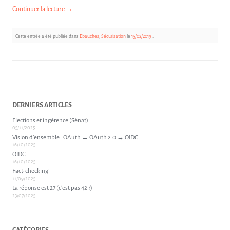
Continuer la lecture
→
Cette entrée a été publiée dans
Ebauches
,
Sécurisation
le
15/02/2019
.
DERNIERS ARTICLES
Elections et ingérence (Sénat)
05/11/2025
Vision d’ensemble : OAuth → OAuth 2.0 → OIDC
16/10/2025
OIDC
16/10/2025
Fact-checking
11/09/2025
La réponse est 27 (c’est pas 42 ?)
23/07/2025