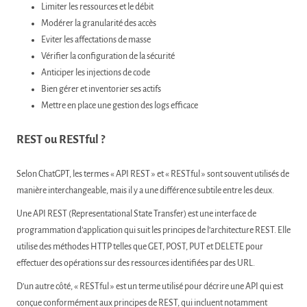
Limiter les ressources et le débit
Modérer la granularité des accès
Eviter les affectations de masse
Vérifier la configuration de la sécurité
Anticiper les injections de code
Bien gérer et inventorier ses actifs
Mettre en place une gestion des logs efficace
REST ou RESTful ?
Selon ChatGPT, les termes « API REST » et « RESTful » sont souvent utilisés de
manière interchangeable, mais il y a une différence subtile entre les deux.
Une API REST (Representational State Transfer) est une interface de
programmation d’application qui suit les principes de l’architecture REST. Elle
utilise des méthodes HTTP telles que GET, POST, PUT et DELETE pour
effectuer des opérations sur des ressources identifiées par des URL.
D’un autre côté, « RESTful » est un terme utilisé pour décrire une API qui est
conçue conformément aux principes de REST, qui incluent notamment