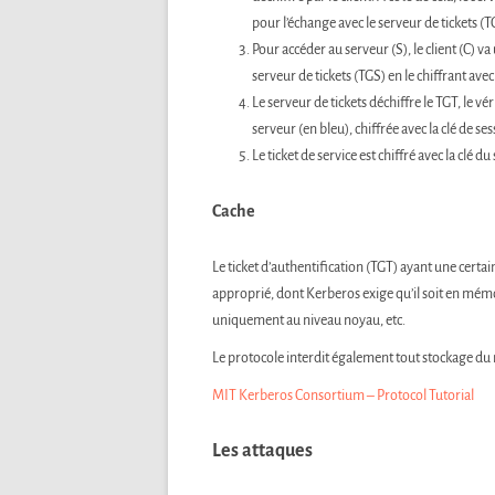
pour l’échange avec le serveur de tickets (T
Pour accéder au serveur (S), le client (C) va 
serveur de tickets (TGS) en le chiffrant avec 
Le serveur de tickets déchiffre le TGT, le vér
serveur (en bleu), chiffrée avec la clé de se
Le ticket de service est chiffré avec la clé du 
Cache
Le ticket d’authentification (TGT) ayant une certa
approprié, dont Kerberos exige qu’il soit en mémoi
uniquement au niveau noyau, etc.
Le protocole interdit également tout stockage du
MIT Kerberos Consortium – Protocol Tutorial
Les attaques