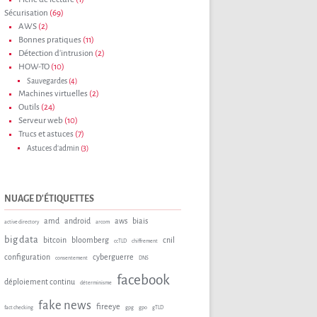
Sécurisation
(69)
AWS
(2)
Bonnes pratiques
(11)
Détection d'intrusion
(2)
HOW-TO
(10)
Sauvegardes
(4)
Machines virtuelles
(2)
Outils
(24)
Serveur web
(10)
Trucs et astuces
(7)
Astuces d'admin
(3)
NUAGE D'ÉTIQUETTES
amd
android
aws
biais
active directory
arcom
big data
bitcoin
bloomberg
cnil
ccTLD
chiffrement
configuration
cyberguerre
consentement
DNS
facebook
déploiement continu
déterminisme
fake news
fireeye
fact checking
gpg
gpo
gTLD