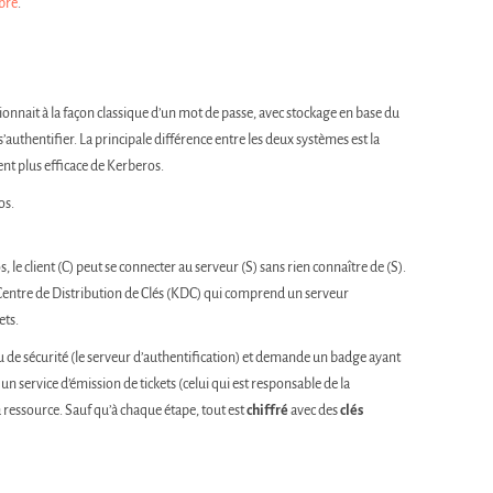
ibre
.
ionnait à la façon classique d’un mot de passe, avec stockage en base du
s’authentifier. La principale différence entre les deux systèmes est la
ment plus efficace de Kerberos.
os.
le client (C) peut se connecter au serveur (S) sans rien connaître de (S).
 Centre de Distribution de Clés (KDC) qui comprend un serveur
ets.
u de sécurité (le serveur d’authentification) et demande un badge ayant
 un service d’émission de tickets (celui qui est responsable de la
 ressource. Sauf qu’à chaque étape, tout est
chiffré
avec des
clés