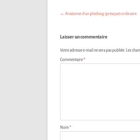
Navigation
←
Anatomie d’un phishing (presque) ordinaire
des
articles
Laisser un commentaire
Votre adresse e-mail ne sera pas publiée.
Les cham
Commentaire
*
Nom
*