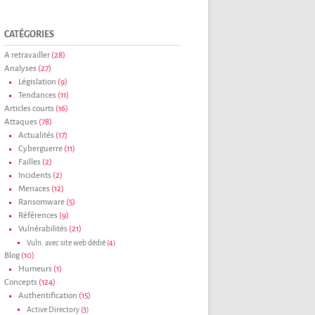
CATÉGORIES
A retravailler
(28)
Analyses
(27)
Législation
(9)
Tendances
(11)
Articles courts
(16)
Attaques
(78)
Actualités
(17)
Cyberguerre
(11)
Failles
(2)
Incidents
(2)
Menaces
(12)
Ransomware
(5)
Références
(9)
Vulnérabilités
(21)
Vuln. avec site web dédié
(4)
Blog
(10)
Humeurs
(1)
Concepts
(124)
Authentification
(15)
Active Directory
(3)