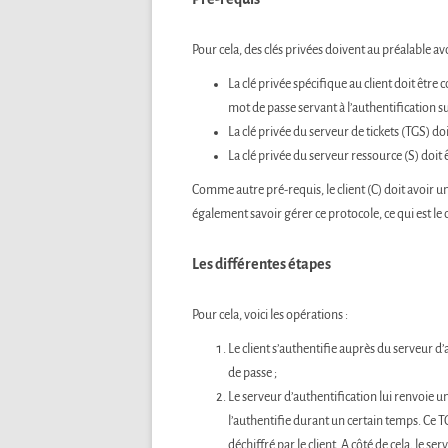
Pour cela, des clés privées doivent au préalable avo
La clé privée spécifique au client doit être
mot de passe servant à l’authentification su
La clé privée du serveur de tickets (TGS) do
La clé privée du serveur ressource (S) doit 
Comme autre pré-requis, le client (C) doit avoir u
également savoir gérer ce protocole, ce qui est 
Les différentes étapes
Pour cela, voici les opérations :
Le client s’authentifie auprès du serveur d
de passe ;
Le serveur d’authentification lui renvoie un
l’authentifie durant un certain temps. Ce TGT
déchiffré par le client. A côté de cela, le s