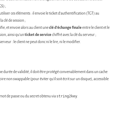
GS) ;
utiliser ces éléments : il envoie le ticket d’authentification (TGT) au
la clé de session ;
ifie, et envoie alors au client une
clé d’échange finale
entre le client et le
ssion, ainsi qu’un
ticket de service
chiffré avec la clé du serveur ;
serveur : le client ne peut donc ni le lire, ni le modifier.
ine durée de validité, il doit être protégé convenablement dans un cache
re non swappable (pour éviter qu’il soit écrit sur un disque), accessible
 mot de passe ou du secret obtenu via
string2key
.