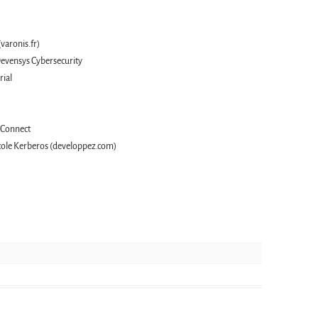
(varonis.fr)
Devensys Cybersecurity
rial
T-Connect
ocole Kerberos (developpez.com)