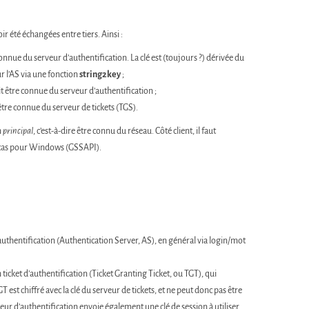
ir été échangées entre tiers. Ainsi :
 connue du serveur d’authentification. La clé est (toujours ?) dérivée du
r l’AS via une fonction
string2key
;
it être connue du serveur d’authentification ;
être connue du serveur de tickets (TGS).
n
principal
, c’est-à-dire être connu du réseau. Côté client, il faut
le cas pour Windows (GSSAPI).
’authentification (Authentication Server, AS), en général via login/mot
 ticket d’authentification (Ticket Granting Ticket, ou TGT), qui
 est chiffré avec la clé du serveur de tickets, et ne peut donc pas être
erveur d’authentification envoie également une clé de session à utiliser