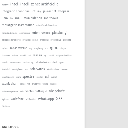
intel
intelligence artificielle
hyper-v
intégration continue
iot
javascript
keepass
IPv4
linux
mail
manipulation
meltdown
llm
messagerie instantanée
ministère de l'intérieur
phishing
orion
owasp
noms de domaine
open source
polices de caractères
preuve de travail
processus
prospective
publicité
rgpd
ransomware
python
rap
raspberry
rcs
risque
réseau
rkhunter
robots
rootkit
rtf
s3
sans-fil
script malveillant
scrutin
serveur web
session
sgx
shadow brokers
shell
signal
solarwinds
sincérité
smartphone
sms
solutionnisme
sources
spectre
ssl
sous-traitant
spam
spoiler
subnet
supply chain
sénat
tld
truecrypt
trump
unhide
vie privée
vecteur attaque
union européenne
usb
whatsapp
XSS
vodafone
viginum
vérification
élections
ARCHIVES