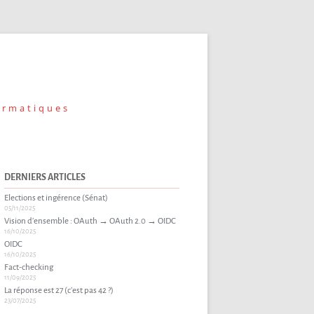
ormatiques
DERNIERS ARTICLES
Elections et ingérence (Sénat)
05/11/2025
Vision d’ensemble : OAuth → OAuth 2.0 → OIDC
16/10/2025
OIDC
16/10/2025
Fact-checking
11/09/2025
La réponse est 27 (c’est pas 42 ?)
23/07/2025