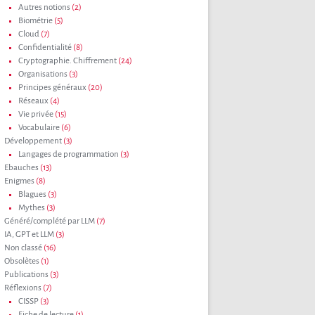
Autres notions
(2)
Biométrie
(5)
Cloud
(7)
Confidentialité
(8)
Cryptographie. Chiffrement
(24)
Organisations
(3)
Principes généraux
(20)
Réseaux
(4)
Vie privée
(15)
Vocabulaire
(6)
Développement
(3)
Langages de programmation
(3)
Ebauches
(13)
Enigmes
(8)
Blagues
(3)
Mythes
(3)
Généré/complété par LLM
(7)
IA, GPT et LLM
(3)
Non classé
(16)
Obsolètes
(1)
Publications
(3)
Réflexions
(7)
CISSP
(3)
Fiche de lecture
(1)