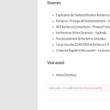
Sources
Explication de l’authentification Kerberos 
Kerberos : Principe de fonctionnement – 
MIT Kerberos Consortium – Protocol Tuto
Kerberos en Active Directory – hackndo
Fonctionnement de Kerberos (mit.edu)
Les protocoles LDAP, DNS et Kerberos | I
L’Internet Rapide et Permanent – Le prot
Voir aussi
Active Directory
Cette entrée a été publiée dans
Non classé
le
20/04/2021
.