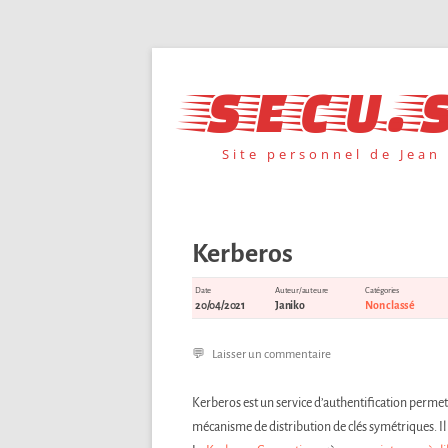
Aller
au
secu.s
contenu
Site personnel de Jean
Kerberos
Date
Auteur/auteure
Catégories
20/04/2021
Janiko
Non classé
Laisser un commentaire
Kerberos est un service d’authentification permet
mécanisme de distribution de clés symétriques. Il