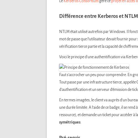
Le
Kerberos Consortium
gère ce
projet en accès l
Différence entre Kerberos et NTLM
NTLM était utilisé autrefois par Windows. Il fonct
mot de passe que l’utilisateur devait fournir pour 
vérification tierce partie et la capacité de chiffre
Voici le principe d’une authentification via Kerber
Faut s’accrocher un peu pour comprendre. En gros, 
Tout passe par une infrastructure tierce, appelée
d’authentification et un serveur d’émission de tick
En termes imagées, le client va auprès d’un burea
une durée limitée. A l’aide de ce badge, il se rend à
ressource), et demande un ticket pour accéder à la
symétriques
.
Pré-requis