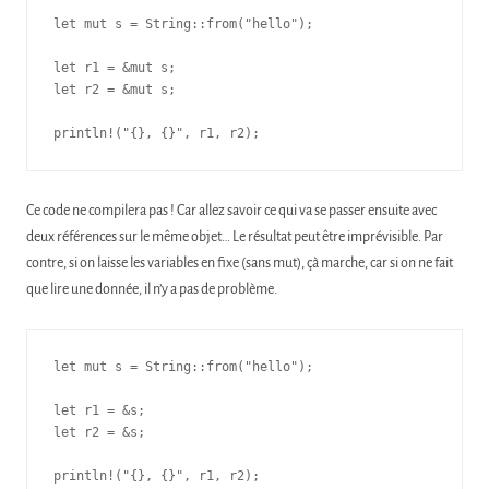
let mut s = String::from("hello");

let r1 = &mut s;

let r2 = &mut s;

println!("{}, {}", r1, r2);
Ce code ne compilera pas ! Car allez savoir ce qui va se passer ensuite avec
deux références sur le même objet… Le résultat peut être imprévisible. Par
contre, si on laisse les variables en fixe (sans mut), çà marche, car si on ne fait
que lire une donnée, il n’y a pas de problème.
let mut s = String::from("hello");

let r1 = &s;

let r2 = &s;

println!("{}, {}", r1, r2);