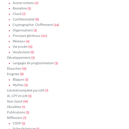
Autres notions
(2)
Biométrie
(5)
Cloud
(7)
Confidentialité
(8)
Cryptographie. Chiffrement
(24)
Organisations
(3)
Principes généraux
(20)
Réseaux
(4)
Vie privée
(15)
Vocabulaire
(6)
Développement
(3)
Langages de programmation
(3)
Ebauches
(13)
Enigmes
(8)
Blagues
(3)
Mythes
(3)
Généré/complété par LLM
(7)
IA, GPT et LLM
(3)
Non classé
(16)
Obsolètes
(1)
Publications
(3)
Réflexions
(7)
CISSP
(3)
Fiche de lecture
(1)