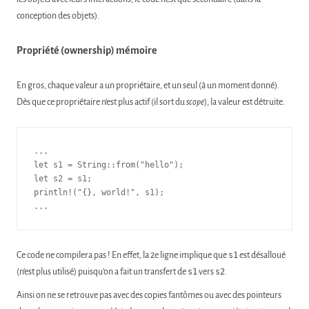
conception des objets).
Propriété (ownership) mémoire
En gros, chaque valeur a un propriétaire, et un seul (à un moment donné).
Dès que ce propriétaire n’est plus actif (il sort du
scope
), la valeur est détruite.
...

let s1 = String::from("hello");

let s2 = s1;

println!("{}, world!", s1);

...
Ce code ne compilera pas ! En effet, la 2e ligne implique que
s1
est désalloué
(n’est plus utilisé) puisqu’on a fait un transfert de
s1
vers
s2
.
Ainsi on ne se retrouve pas avec des copies fantômes ou avec des pointeurs