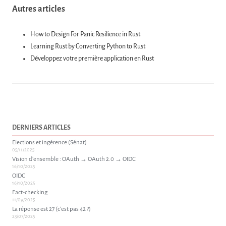
Autres articles
How to Design For Panic Resilience in Rust
Learning Rust by Converting Python to Rust
Développez votre première application en Rust
DERNIERS ARTICLES
Elections et ingérence (Sénat)
05/11/2025
Vision d’ensemble : OAuth → OAuth 2.0 → OIDC
16/10/2025
OIDC
16/10/2025
Fact-checking
11/09/2025
La réponse est 27 (c’est pas 42 ?)
23/07/2025