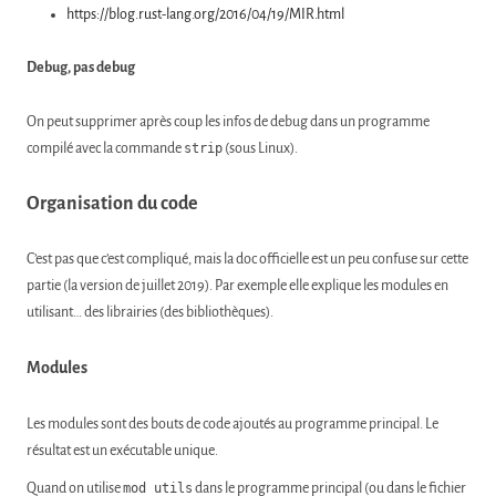
https://blog.rust-lang.org/2016/04/19/MIR.html
Debug, pas debug
On peut supprimer après coup les infos de debug dans un programme
compilé avec la commande
strip
(sous Linux).
Organisation du code
C’est pas que c’est compliqué, mais la doc officielle est un peu confuse sur cette
partie (la version de juillet 2019). Par exemple elle explique les modules en
utilisant… des librairies (des bibliothèques).
Modules
Les modules sont des bouts de code ajoutés au programme principal. Le
résultat est un exécutable unique.
Quand on utilise
mod utils
dans le programme principal (ou dans le fichier