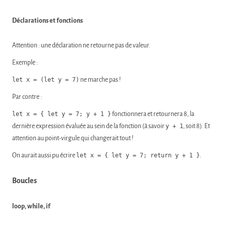
Déclarations et fonctions
Attention : une déclaration ne retourne pas de valeur.
Exemple :
let x = (let y = 7)
ne marche pas !
Par contre :
let x = { let y = 7; y + 1 }
fonctionnera et retournera 8, la
dernière expression évaluée au sein de la fonction (à savoir
y + 1
, soit 8). Et
attention au point-virgule qui changerait tout !
On aurait aussi pu écrire
let x = { let y = 7; return y + 1 }
.
Boucles
loop, while, if