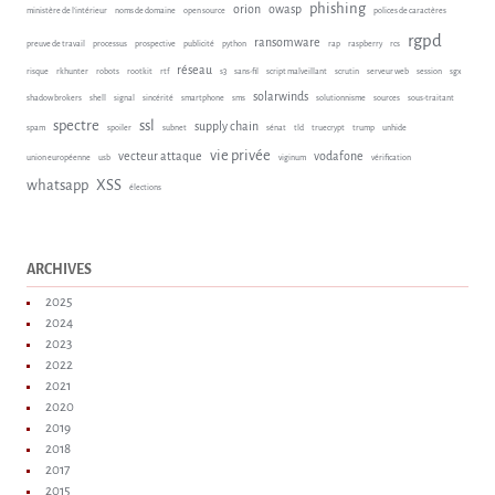
phishing
orion
owasp
ministère de l'intérieur
noms de domaine
open source
polices de caractères
rgpd
ransomware
preuve de travail
processus
prospective
publicité
python
rap
raspberry
rcs
réseau
risque
rkhunter
robots
rootkit
rtf
s3
sans-fil
script malveillant
scrutin
serveur web
session
sgx
solarwinds
shadow brokers
shell
signal
sincérité
smartphone
sms
solutionnisme
sources
sous-traitant
spectre
ssl
supply chain
spam
spoiler
subnet
sénat
tld
truecrypt
trump
unhide
vie privée
vecteur attaque
vodafone
union européenne
usb
viginum
vérification
whatsapp
XSS
élections
ARCHIVES
2025
2024
2023
2022
2021
2020
2019
2018
2017
2015