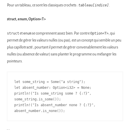
Pour un tableau, ce sont les classiques crochets :
tableau[indice]
.
struct, enum, Option<T>
struct
et
enum
se comprennent assez bien. Par contre
Option<T>
, qui
permet de gérer les valeurs nulles (ou pas), est un concept qui semble un peu
plus capillotracté ; pourtant il permet de gérer convenablement les valeurs
nulles (ou absence de valeur) sans planter le programme ou mélanger les
pointeurs.
let some_string = Some("a string");

let absent_number: Option<i32> = None;

println!("Is some_string some ? {:?}", 
some_string.is_some());

println!("Is absent_number none ? {:?}", 
absent_number.is_none());  