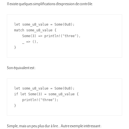
Il existe quelques simplifications d’expression de contrôle.
let some_u8_value = Some(0u8);

match some_u8_value {

    Some(3) => println!("three"),

    _ => (),

}
Son équivalent est :
let some_u8_value = Some(0u8);

if let Some(3) = some_u8_value {

    println!("three");

}
Simple, mais un peu plus dur à lire… Autre exemple intéressant :