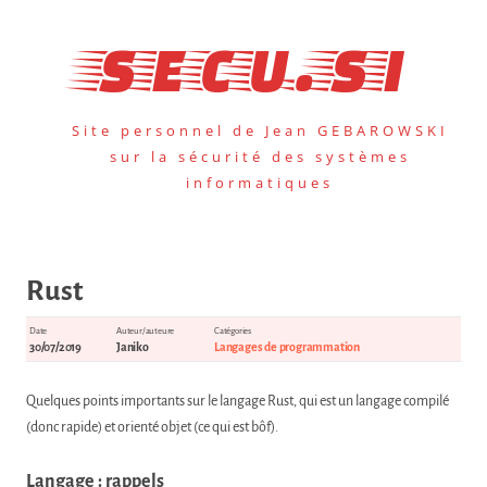
Aller
au
secu.si
contenu
Site personnel de Jean GEBAROWSKI
sur la sécurité des systèmes
informatiques
Rust
Date
Auteur/auteure
Catégories
30/07/2019
Janiko
Langages de programmation
Quelques points importants sur le langage Rust, qui est un langage compilé
(donc rapide) et orienté objet (ce qui est bôf).
Langage : rappels