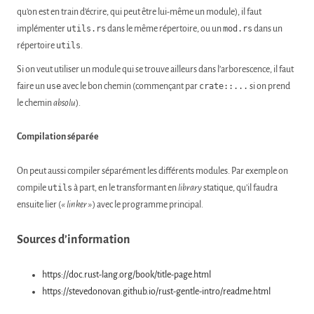
qu’on est en train d’écrire, qui peut être lui-même un module), il faut
implémenter
utils.rs
dans le même répertoire, ou un
mod.rs
dans un
répertoire
utils
.
Si on veut utiliser un module qui se trouve ailleurs dans l’arborescence, il faut
faire un
use
avec le bon chemin (commençant par
crate::...
si on prend
le chemin
absolu
).
Compilation séparée
On peut aussi compiler séparément les différents modules. Par exemple on
compile
utils
à part, en le transformant en
library
statique, qu’il faudra
ensuite lier (
« linker »
) avec le programme principal.
Sources d’information
https://doc.rust-lang.org/book/title-page.html
https://stevedonovan.github.io/rust-gentle-intro/readme.html