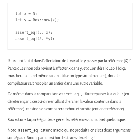
let x = 5;

let y = Box::new(x);

assert_eq!(5, x);

assert_eq!(5, *y);
Pourquoi faut-il dans l’affectation de la variable
y
passer par la référence (
&
) ?
Parce que sinon cela revient à affecter
x
dans
y
, et qu’on désalloue
x
! Ici ça
marcherait quand même car on utilise un type simple (entier), donc le
compilateur sait recopier un entier dans une autre variable.
De même, dans la comparaison
assert_eq!
, il faut repasser à la valeur (en
déréférençant, c’est-à-dire en allant chercher la valeur contenue dans la
référence), car sinon on comparerait chou et carotte (entier et référence).
Box
est une façon élégante de gérer les références d’un objet quelconque.
Note
:
assert_eq!
est une macro qui ne produit rien si ses deux arguments
sont égaux. Sinon, panique à bord et traces de debug !