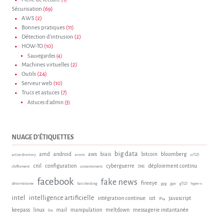
Sécurisation
(69)
AWS
(2)
Bonnes pratiques
(11)
Détection d'intrusion
(2)
HOW-TO
(10)
Sauvegardes
(4)
Machines virtuelles
(2)
Outils
(24)
Serveur web
(10)
Trucs et astuces
(7)
Astuces d'admin
(3)
NUAGE D'ÉTIQUETTES
big data
amd
android
aws
biais
bitcoin
bloomberg
active directory
arcom
ccTLD
cnil
configuration
cyberguerre
déploiement continu
chiffrement
consentement
DNS
facebook
fake news
fireeye
déterminisme
fact checking
gpg
gpo
gTLD
hyper-v
intel
intelligence artificielle
intégration continue
iot
javascript
IPv4
keepass
linux
mail
manipulation
meltdown
messagerie instantanée
llm