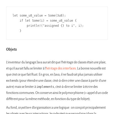
let some_u8_value = Some(3u8);

    if let Some(i) = some_u8_value {

        println!("assigned {} to i", i);

    }
Objets
L’inventeur du langage Java aurait dit que l’héritage de classes était une plaie,
et qu’il aurait fallu se limiter à l’
héritage des interfaces
. La bonne nouvelle est
que c’est ce que fait Rust. En gros, en Java, il ne faudrait plus jamais utiliser
extends
(pour étendre une classe, c’est-à-dire créer une classe à partir d’une
autre) mais se limiter à
implements
, c’est-à-dire se limiter à écrire des
fonctions communes. On conserve ainsi le polymorphisme (= appel d’un code
différent pour la même méthode, en fonction du type de l’objet).
Au fond, ce
pattern
d’organisation a une logique : on conçoit principalement
les objets avec leurs interactions, le code n’est que secondaire (dans la