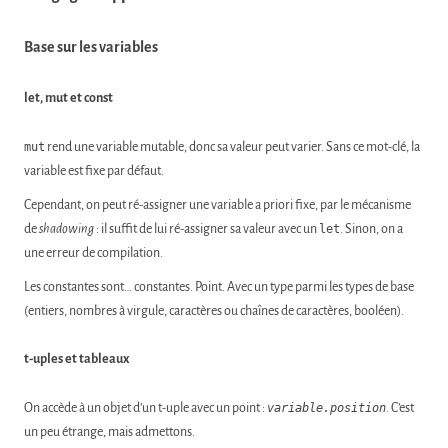
Base sur les variables
let, mut et const
mut
rend une variable mutable, donc sa valeur peut varier. Sans ce mot-clé, la
variable est fixe par défaut.
Cependant, on peut ré-assigner une variable a priori fixe, par le mécanisme
de
shadowing
: il suffit de lui ré-assigner sa valeur avec un
let
. Sinon, on a
une erreur de compilation.
Les constantes sont… constantes. Point. Avec un type parmi les types de base
(entiers, nombres à virgule, caractères ou chaînes de caractères, booléen).
t-uples et tableaux
On accède à un objet d’un t-uple avec un point :
variable.position
. C’est
un peu étrange, mais admettons.