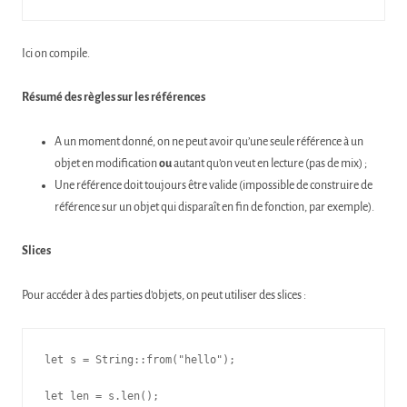
Ici on compile.
Résumé des règles sur les références
A un moment donné, on ne peut avoir qu’une seule référence à un
objet en modification
ou
autant qu’on veut en lecture (pas de mix) ;
Une référence doit toujours être valide (impossible de construire de
référence sur un objet qui disparaît en fin de fonction, par exemple).
Slices
Pour accéder à des parties d’objets, on peut utiliser des slices :
let s = String::from("hello");

let len = s.len();
