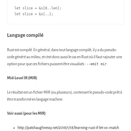
let slice = &s[0..len];

let slice = &s[..];
Langage compilé
Rust est compilé. En général, dans tout langage compilé, il y a du pseudo-
code généré au milieu, et c’est donc aussi le cas en Rust où il faut rajouter une
option pour que ces fichiers puissent être visualisés :
--emit mir
.
Mid-Level IR (MIR)
Le résultat est un fichier MIR (ou plusieurs), contenant le pseudo-code prêt à
être transformé en langage machine.
Voir aussi (pour les MIR)
http://patshaughnessy.net/2018/1/18/learning-rust-if-let-vs–match