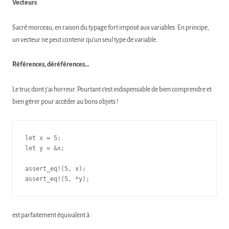
Vecteurs
Sacré morceau, en raison du typage fort imposé aux variables. En principe,
un vecteur ne peut contenir qu’un seul type de variable.
Références, déréférences…
Le truc dont j’ai horreur. Pourtant c’est indispensable de bien comprendre et
bien gérer pour accéder au bons objets !
let x = 5;

let y = &x;

assert_eq!(5, x);

assert_eq!(5, *y);
est parfaitement équivalent à :