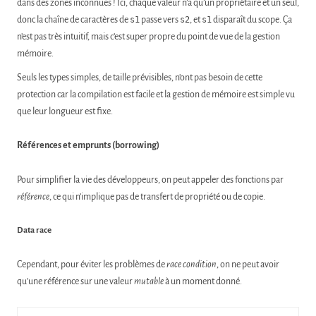
dans des zones inconnues ! Ici, chaque valeur n’a qu’un propriétaire et un seul,
donc la chaîne de caractères de
s1
passe vers
s2
, et
s1
disparaît du scope. Ça
n’est pas très intuitif, mais c’est super propre du point de vue de la gestion
mémoire.
Seuls les types simples, de taille prévisibles, n’ont pas besoin de cette
protection car la compilation est facile et la gestion de mémoire est simple vu
que leur longueur est fixe.
Références et emprunts (borrowing)
Pour simplifier la vie des développeurs, on peut appeler des fonctions par
référence
, ce qui n’implique pas de transfert de propriété ou de copie.
Data race
Cependant, pour éviter les problèmes de
race condition
, on ne peut avoir
qu’une référence sur une valeur
mutable
à un moment donné.