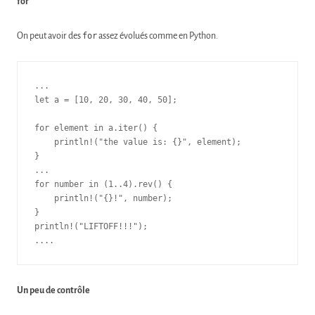
for
On peut avoir des
for
assez évolués comme en Python.
...

let a = [10, 20, 30, 40, 50];

for element in a.iter() {

    println!("the value is: {}", element);

}

...

for number in (1..4).rev() {

    println!("{}!", number);

}

println!("LIFTOFF!!!");

....
Un peu de contrôle