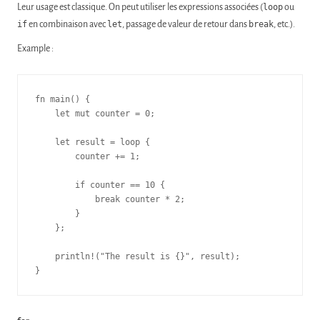
Leur usage est classique. On peut utiliser les expressions associées (
loop
ou
if
en combinaison avec
let
, passage de valeur de retour dans
break
, etc.).
Example :
fn main() {

    let mut counter = 0;

    let result = loop {

        counter += 1;

        if counter == 10 {

            break counter * 2;

        }

    };

    println!("The result is {}", result);

}