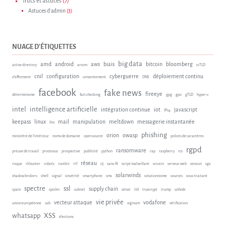
Trucs et astuces
(7)
Astuces d'admin
(3)
NUAGE D'ÉTIQUETTES
big data
amd
android
aws
biais
bitcoin
bloomberg
active directory
arcom
ccTLD
cnil
configuration
cyberguerre
déploiement continu
chiffrement
consentement
DNS
facebook
fake news
fireeye
déterminisme
fact checking
gpg
gpo
gTLD
hyper-v
intel
intelligence artificielle
intégration continue
iot
javascript
IPv4
keepass
linux
mail
manipulation
meltdown
messagerie instantanée
llm
phishing
orion
owasp
ministère de l'intérieur
noms de domaine
open source
polices de caractères
rgpd
ransomware
preuve de travail
processus
prospective
publicité
python
rap
raspberry
rcs
réseau
risque
rkhunter
robots
rootkit
rtf
s3
sans-fil
script malveillant
scrutin
serveur web
session
sgx
solarwinds
shadow brokers
shell
signal
sincérité
smartphone
sms
solutionnisme
sources
sous-traitant
spectre
ssl
supply chain
spam
spoiler
subnet
sénat
tld
truecrypt
trump
unhide
vie privée
vecteur attaque
vodafone
union européenne
usb
viginum
vérification
whatsapp
XSS
élections