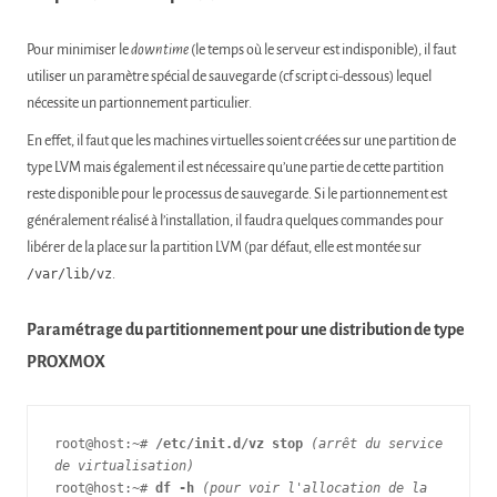
Pour minimiser le
downtime
(le temps où le serveur est indisponible), il faut
utiliser un paramètre spécial de sauvegarde (cf script ci-dessous) lequel
nécessite un partionnement particulier.
En effet, il faut que les machines virtuelles soient créées sur une partition de
type LVM mais également il est nécessaire qu’une partie de cette partition
reste disponible pour le processus de sauvegarde. Si le partionnement est
généralement réalisé à l’installation, il faudra quelques commandes pour
libérer de la place sur la partition LVM (par défaut, elle est montée sur
/var/lib/vz
.
Paramétrage du partitionnement pour une distribution de type
PROXMOX
root@host:~# 
/etc/init.d/vz stop
(arrêt du service 
de virtualisation)
root@host:~# 
df -h
(pour voir l'allocation de la 