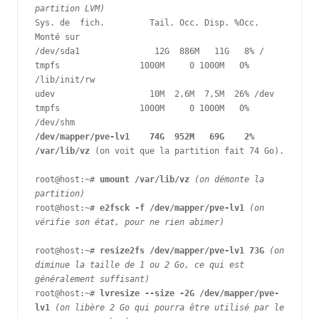
partition LVM)
Sys. de  fich.         Tail. Occ. Disp. %Occ. 
Monté sur 
/dev/sda1               12G  886M   11G   8% / 
tmpfs                1000M     0 1000M   0%  
/lib/init/rw 
udev                   10M  2,6M  7,5M  26% /dev 
tmpfs                1000M     0 1000M   0% 
/dev/shm 
/dev/mapper/pve-lv1    74G  952M   69G    2% 
/var/lib/vz
 (on voit que la partition fait 74 Go). 
root@host:~# 
umount /var/lib/vz
(on démonte la 
partition)
root@host:~# 
e2fsck -f /dev/mapper/pve-lv1
(on 
vérifie son état, pour ne rien abimer)
root@host:~# 
resize2fs /dev/mapper/pve-lv1 73G
(on 
diminue la taille de 1 ou 2 Go, ce qui est 
généralement suffisant)
root@host:~# 
lvresize --size -2G /dev/mapper/pve-
lv1
(on libère 2 Go qui pourra être utilisé par le 