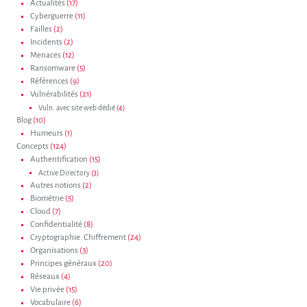
Actualités
(17)
Cyberguerre
(11)
Failles
(2)
Incidents
(2)
Menaces
(12)
Ransomware
(5)
Références
(9)
Vulnérabilités
(21)
Vuln. avec site web dédié
(4)
Blog
(10)
Humeurs
(1)
Concepts
(124)
Authentification
(15)
Active Directory
(3)
Autres notions
(2)
Biométrie
(5)
Cloud
(7)
Confidentialité
(8)
Cryptographie. Chiffrement
(24)
Organisations
(3)
Principes généraux
(20)
Réseaux
(4)
Vie privée
(15)
Vocabulaire
(6)