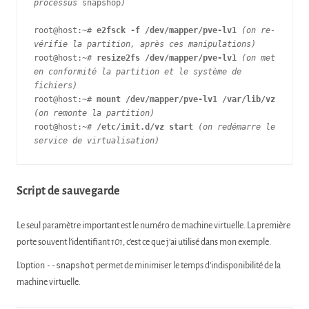
processus 
snapshop
)
root@host:~# 
e2fsck -f /dev/mapper/pve-lv1
(on re-
vérifie la partition, après ces manipulations)
root@host:~# 
resize2fs /dev/mapper/pve-lv1
(on met 
en conformité la partition et le système de 
fichiers)
root@host:~# 
mount /dev/mapper/pve-lv1 /var/lib/vz
(on remonte la partition)
root@host:~# 
/etc/init.d/vz start
(on redémarre le 
service de virtualisation)
Script de sauvegarde
Le seul paramètre important est le numéro de machine virtuelle. La première
porte souvent l’identifiant
101
, c’est ce que j’ai utilisé dans mon exemple.
L’option
--snapshot
permet de minimiser le temps d’indisponibilité de la
machine virtuelle.