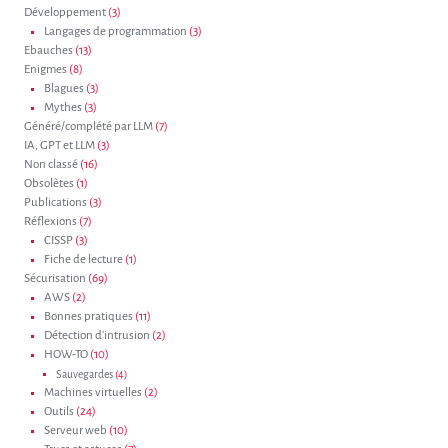
Développement
(3)
Langages de programmation
(3)
Ebauches
(13)
Enigmes
(8)
Blagues
(3)
Mythes
(3)
Généré/complété par LLM
(7)
IA, GPT et LLM
(3)
Non classé
(16)
Obsolètes
(1)
Publications
(3)
Réflexions
(7)
CISSP
(3)
Fiche de lecture
(1)
Sécurisation
(69)
AWS
(2)
Bonnes pratiques
(11)
Détection d'intrusion
(2)
HOW-TO
(10)
Sauvegardes
(4)
Machines virtuelles
(2)
Outils
(24)
Serveur web
(10)