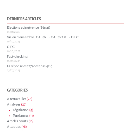
DERNIERS ARTICLES
Elections et ingérence (Sénat)
05/11/2025
Vision d’ensemble : OAuth → OAuth 2.0 → OIDC
16/10/2025
OIDC
16/10/2025
Fact-checking
11/09/2025
La réponse est 27 (c’est pas 42 ?)
23/07/2025
CATÉGORIES
A retravailler
(28)
Analyses
(27)
Législation
(9)
Tendances
(11)
Articles courts
(16)
Attaques
(78)