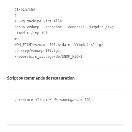
#!/bin/sh# 
# 
# Svg machine virtuelle 
nohup vzdump --snapshot --compress--dumpdir 
/svg
 -
-tmpdir 
/tmp
 101 
# 
NOM_FICH1=vzdump-101.$(date +%Y%m%d)-$1.tgz 
cp 
/svg/vzdump-101.tgz
/
répertoire_sauvegarde
/$NOM_FICH1 
Script ou commande de restauration
vzrestore <
fichier_de_sauvegarde