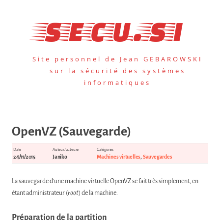
Aller
au
secu.si
contenu
Site personnel de Jean GEBAROWSKI
sur la sécurité des systèmes
informatiques
OpenVZ (Sauvegarde)
Date
Auteur/auteure
Catégories
24/11/2015
Janiko
Machines virtuelles
,
Sauvegardes
La sauvegarde d’une machine virtuelle OpenVZ se fait très simplement, en
étant administrateur (
root
) de la machine.
Préparation de la partition