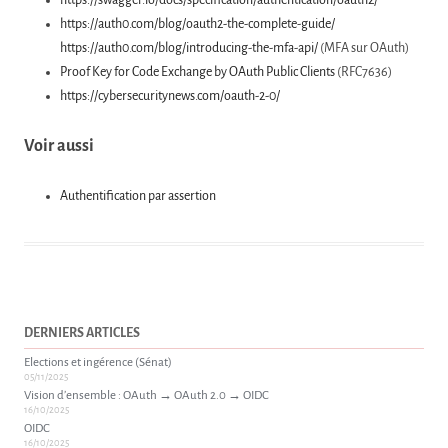
https://swagger.io/docs/specification/authentication/oauth2/
https://auth0.com/blog/oauth2-the-complete-guide/
https://auth0.com/blog/introducing-the-mfa-api/
(MFA sur OAuth)
Proof Key for Code Exchange by OAuth Public Clients
(RFC7636)
https://cybersecuritynews.com/oauth-2-0/
Voir aussi
Authentification par assertion
DERNIERS ARTICLES
Elections et ingérence (Sénat)
05/11/2025
Vision d’ensemble : OAuth → OAuth 2.0 → OIDC
16/10/2025
OIDC
16/10/2025