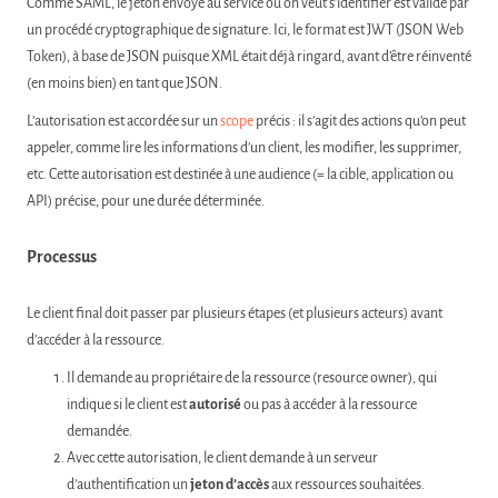
Comme SAML, le jeton envoyé au service où on veut s’identifier est validé par
un procédé cryptographique de signature. Ici, le format est JWT (JSON Web
Token), à base de JSON puisque XML était déjà ringard, avant d’être réinventé
(en moins bien) en tant que JSON.
L’autorisation est accordée sur un
scope
précis : il s’agit des actions qu’on peut
appeler, comme lire les informations d’un client, les modifier, les supprimer,
etc. Cette autorisation est destinée à une audience (= la cible, application ou
API) précise, pour une durée déterminée.
Processus
Le client final doit passer par plusieurs étapes (et plusieurs acteurs) avant
d’accéder à la ressource.
Il demande au propriétaire de la ressource (resource owner), qui
indique si le client est
autorisé
ou pas à accéder à la ressource
demandée.
Avec cette autorisation, le client demande à un serveur
d’authentification un
jeton d’accès
aux ressources souhaitées.