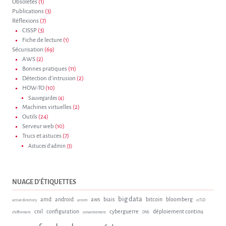
Obsolètes
(1)
Publications
(3)
Réflexions
(7)
CISSP
(3)
Fiche de lecture
(1)
Sécurisation
(69)
AWS
(2)
Bonnes pratiques
(11)
Détection d'intrusion
(2)
HOW-TO
(10)
Sauvegardes
(4)
Machines virtuelles
(2)
Outils
(24)
Serveur web
(10)
Trucs et astuces
(7)
Astuces d'admin
(3)
NUAGE D'ÉTIQUETTES
big data
amd
android
aws
biais
bitcoin
bloomberg
active directory
arcom
ccTLD
cnil
configuration
cyberguerre
déploiement continu
chiffrement
consentement
DNS