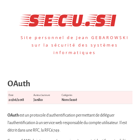
Aller
au
secu.si
contenu
Site personnel de Jean GEBAROWSKI
sur la sécurité des systèmes
informatiques
OAuth
Date
Auteur/auteure
Catégories
20/06/2018
Janiko
Non classé
OAuth
est un protocole d’authentification permettant de déléguer
l’authentification à un service web responsable du compte utilisateur. Il est
décrit dans une RFC, la RFC6749.