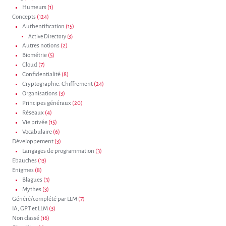
Humeurs
(1)
Concepts
(124)
Authentification
(15)
Active Directory
(3)
Autres notions
(2)
Biométrie
(5)
Cloud
(7)
Confidentialité
(8)
Cryptographie. Chiffrement
(24)
Organisations
(3)
Principes généraux
(20)
Réseaux
(4)
Vie privée
(15)
Vocabulaire
(6)
Développement
(3)
Langages de programmation
(3)
Ebauches
(13)
Enigmes
(8)
Blagues
(3)
Mythes
(3)
Généré/complété par LLM
(7)
IA, GPT et LLM
(3)
Non classé
(16)