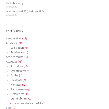
Fact-checking
11/09/2025
La réponse est 27 (c’est pas 42 ?)
23/07/2025
CATÉGORIES
A retravailler
(28)
Analyses
(27)
Législation
(9)
Tendances
(11)
Articles courts
(16)
Attaques
(78)
Actualités
(17)
Cyberguerre
(11)
Failles
(2)
Incidents
(2)
Menaces
(12)
Ransomware
(5)
Références
(9)
Vulnérabilités
(21)
Vuln. avec site web dédié
(4)
Blog
(10)