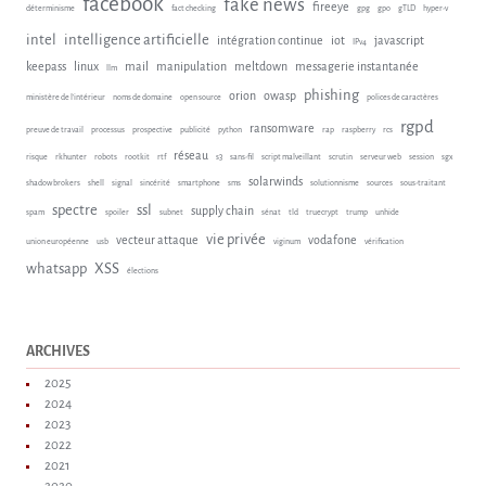
facebook
fake news
fireeye
déterminisme
fact checking
gpg
gpo
gTLD
hyper-v
intel
intelligence artificielle
intégration continue
iot
javascript
IPv4
keepass
linux
mail
manipulation
meltdown
messagerie instantanée
llm
phishing
orion
owasp
ministère de l'intérieur
noms de domaine
open source
polices de caractères
rgpd
ransomware
preuve de travail
processus
prospective
publicité
python
rap
raspberry
rcs
réseau
risque
rkhunter
robots
rootkit
rtf
s3
sans-fil
script malveillant
scrutin
serveur web
session
sgx
solarwinds
shadow brokers
shell
signal
sincérité
smartphone
sms
solutionnisme
sources
sous-traitant
spectre
ssl
supply chain
spam
spoiler
subnet
sénat
tld
truecrypt
trump
unhide
vie privée
vecteur attaque
vodafone
union européenne
usb
viginum
vérification
whatsapp
XSS
élections
ARCHIVES
2025
2024
2023
2022
2021