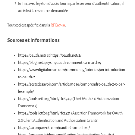
Enfin, avec le jeton d’accès fourni par le serveur d’authentification, il
accède à la ressource demandée.
Tout ceci est spécifié dans la
RFC6749
.
Sources et informations
https://oauth.net/
et
https://oauth.net/2/
https://blog.netapsys.fr/oauth-comment-ca-marche/
https://www.digitalocean.com/community/tutorials/an-introduction-
to-oauth-2
https://zestedesavoir.com/articles/1616/comprendre-oauth-2-0-par-
lexemple/
https://tools.ietf.org/html/rfc6749
(The OAuth 2.0 Authorization
Framework)
https://tools.ietf.org/html/rfc7521
(Assertion Framework for OAuth
2.0 Client Authentication and Authorization Grants)
https://aaronparecki.com/oauth-2-simplified/