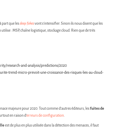
à part que les
deep fakes
vont s’intensifier. Sinon ils nous disent que les
utilise : MSP, chaîne logistique, stockage cloud. Rien que de très
rity/research-and-analysis/predictions/2020
ite-trend-micro-prevoit-une-croissance-des-risques-lies-au-cloud-
enace majeure pour 2020. Tout comme d’autres éditeurs, les
fuites de
urtout en raison d’
erreurs de configuration
.
lle
est de plus en plus utilisée dans la détection des menaces, il faut