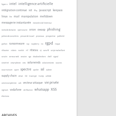
intel
intelligence artificielle
hyper-v
intégration continue
iot
javascript
keepass
IPv4
linux
mail
manipulation
meltdown
llm
messagerie instantanée
ministère de l'intérieur
phishing
orion
owasp
noms de domaine
open source
polices de caractères
preuve de travail
processus
prospective
publicité
rgpd
ransomware
python
rap
raspberry
rcs
risque
réseau
rkhunter
robots
rootkit
rtf
s3
sans-fil
script malveillant
scrutin
serveur web
session
sgx
shadow brokers
shell
signal
solarwinds
sincérité
smartphone
sms
solutionnisme
sources
spectre
ssl
sous-traitant
spam
spoiler
subnet
supply chain
sénat
tld
truecrypt
trump
unhide
vie privée
vecteur attaque
union européenne
usb
whatsapp
XSS
vodafone
viginum
vérification
élections
ARCHIVES