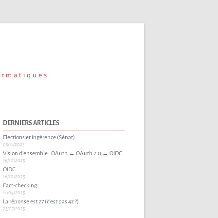
ormatiques
DERNIERS ARTICLES
Elections et ingérence (Sénat)
05/11/2025
Vision d’ensemble : OAuth → OAuth 2.0 → OIDC
16/10/2025
OIDC
16/10/2025
Fact-checking
11/09/2025
La réponse est 27 (c’est pas 42 ?)
23/07/2025