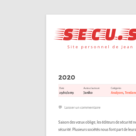
Aller
au
secu.s
contenu
Site personnel de Jean
2020
Date
Auteur/auteure
Catégories
29/10/2019
Janiko
Analyses
,
Tendan
Laisser un commentaire
Saison des vœux oblige, les éditeurs de sécurité
sécurité. Plusieurs sociétés nous font part de leurs