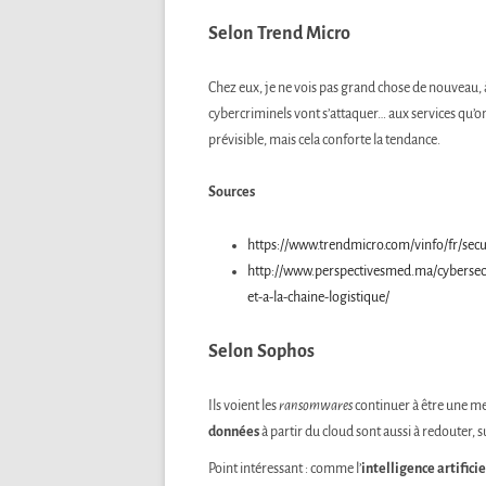
Selon Trend Micro
Chez eux, je ne vois pas grand chose de nouveau, 
cybercriminels vont s’attaquer… aux services qu’on 
prévisible, mais cela conforte la tendance.
Sources
https://www.trendmicro.com/vinfo/fr/secu
http://www.perspectivesmed.ma/cybersecur
et-a-la-chaine-logistique/
Selon Sophos
Ils voient les
ransomwares
continuer à être une m
données
à partir du cloud sont aussi à redouter, s
Point intéressant : comme l’
intelligence artificie