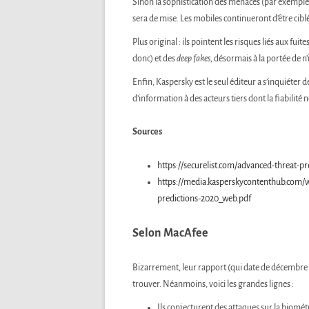
Sinon la sophistication des menaces (par exemple via
sera de mise. Les mobiles continueront d’être ciblé
Plus original : ils pointent les risques liés aux fui
donc) et des
deep fakes
, désormais à la portée de n
Enfin, Kaspersky est le seul éditeur a s’inquiéter de
d’information à des acteurs tiers dont la fiabilité 
Sources
https://securelist.com/advanced-threat-p
https://media.kasperskycontenthub.com/
predictions-2020_web.pdf
Selon MacAfee
Bizarrement, leur rapport (qui date de décembre 201
trouver. Néanmoins, voici les grandes lignes :
Ils conjecturent des attaques sur la biométr