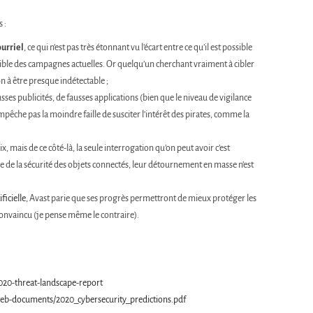
 :
ourriel
, ce qui n’est pas très étonnant vu l’écart entre ce qu’il est possible
faible des campagnes actuelles. Or quelqu’un cherchant vraiment à cibler
n à être presque indétectable ;
usses publicités, de fausses applications (bien que le niveau de vigilance
empêche pas la moindre faille de susciter l’intérêt des pirates, comme la
x, mais de ce côté-là, la seule interrogation qu’on peut avoir c’est
le de la sécurité des objets connectés, leur détournement en masse n’est
ificielle
, Avast parie que ses progrès permettront de mieux protéger les
convaincu (je pense même le contraire).
2020-threat-landscape-report
web-documents/2020_cybersecurity_predictions.pdf