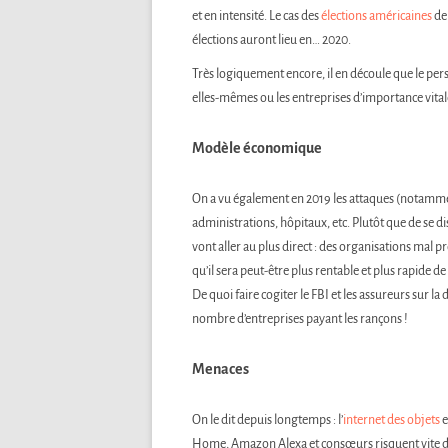
et en intensité. Le cas des
élections américaines
de 
élections auront lieu en… 2020.
Très logiquement encore, il en découle que le per
elles-mêmes ou les entreprises d’importance vitale
Modèle économique
On a vu également en 2019 les attaques (notamm
administrations, hôpitaux, etc. Plutôt que de se d
vont aller au plus direct : des organisations mal 
qu’il sera peut-être plus rentable et plus rapide
De quoi faire cogiter le FBI et les assureurs sur 
nombre d’entreprises payant les rançons !
Menaces
On le dit depuis longtemps : l’
internet des objets
e
Home, Amazon Alexa et consœurs risquent vite de 