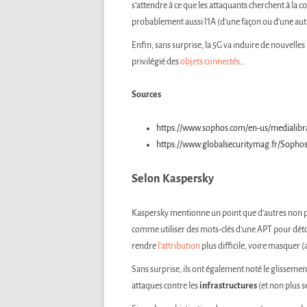
s’attendre à ce que les attaquants cherchent à la co
probablement aussi l’IA (d’une façon ou d’une au
Enfin, sans surprise, la 5G va induire de nouvelle
privilégié des
objets connectés
…
Sources
https://www.sophos.com/en-us/medialibra
https://www.globalsecuritymag.fr/Sophos
Selon Kaspersky
Kaspersky mentionne un point que d’autres non pa
comme utiliser des mots-clés d’une APT pour détour
rendre
l’attribution
plus difficile, voire masquer 
Sans surprise, ils ont également noté le glisseme
attaques contre les
infrastructures
(et non plus 