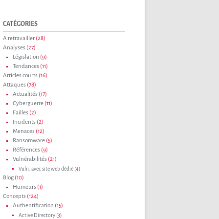
CATÉGORIES
A retravailler
(28)
Analyses
(27)
Législation
(9)
Tendances
(11)
Articles courts
(16)
Attaques
(78)
Actualités
(17)
Cyberguerre
(11)
Failles
(2)
Incidents
(2)
Menaces
(12)
Ransomware
(5)
Références
(9)
Vulnérabilités
(21)
Vuln. avec site web dédié
(4)
Blog
(10)
Humeurs
(1)
Concepts
(124)
Authentification
(15)
Active Directory
(3)