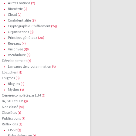
Autres notions
(2)
Biométrie
(5)
Cloud
(7)
Confidentialité
(8)
Cryptographie. Chiffrement
(24)
Organisations
(3)
Principes généraux
(20)
Réseaux
(4)
Vie privée
(15)
Vocabulaire
(6)
Développement
(3)
Langages de programmation
(3)
Ebauches
(13)
Enigmes
(8)
Blagues
(3)
Mythes
(3)
Généré/complété par LLM
(7)
IA, GPT et LLM
(3)
Non classé
(16)
Obsolètes
(1)
Publications
(3)
Réflexions
(7)
CISSP
(3)
Fiche de lecture
(1)