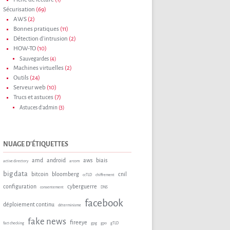
Sécurisation
(69)
AWS
(2)
Bonnes pratiques
(11)
Détection d'intrusion
(2)
HOW-TO
(10)
Sauvegardes
(4)
Machines virtuelles
(2)
Outils
(24)
Serveur web
(10)
Trucs et astuces
(7)
Astuces d'admin
(3)
NUAGE D'ÉTIQUETTES
amd
android
aws
biais
active directory
arcom
big data
bitcoin
bloomberg
cnil
ccTLD
chiffrement
configuration
cyberguerre
consentement
DNS
facebook
déploiement continu
déterminisme
fake news
fireeye
fact checking
gpg
gpo
gTLD