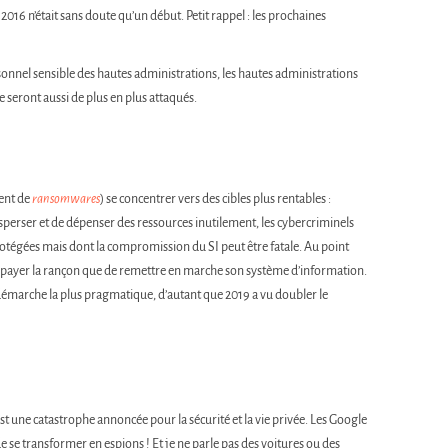
2016 n’était sans doute qu’un début. Petit rappel : les prochaines
sonnel sensible des hautes administrations, les hautes administrations
 seront aussi de plus en plus attaqués.
ent de
ransomwares
) se concentrer vers des cibles plus rentables :
isperser et de dépenser des ressources inutilement, les cybercriminels
protégées mais dont la compromission du SI peut être fatale. Au point
 de payer la rançon que de remettre en marche son système d’information.
la démarche la plus pragmatique, d’autant que 2019 a vu doubler le
st une catastrophe annoncée pour la sécurité et la vie privée. Les Google
se transformer en espions ! Et je ne parle pas des voitures ou des