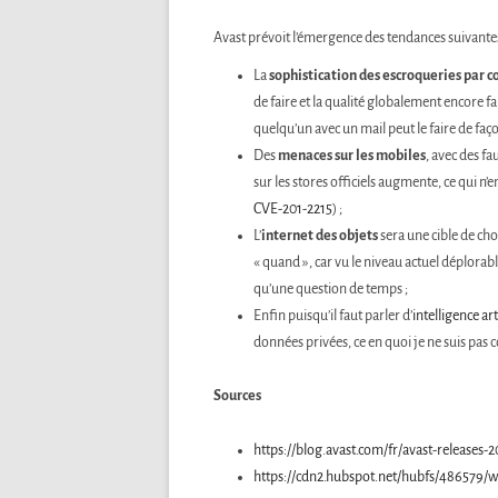
Avast prévoit l’émergence des tendances suivantes
La
sophistication des escroqueries par c
de faire et la qualité globalement encore 
quelqu’un avec un mail peut le faire de faço
Des
menaces sur les mobiles
, avec des fa
sur les stores officiels augmente, ce qui n’
CVE-201-2215
) ;
L’
internet des objets
sera une cible de choi
« quand », car vu le niveau actuel déplorab
qu’une question de temps ;
Enfin puisqu’il faut parler d’
intelligence art
données privées, ce en quoi je ne suis pas 
Sources
https://blog.avast.com/fr/avast-releases-
https://cdn2.hubspot.net/hubfs/486579/