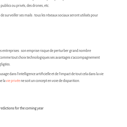
publics ou privés, des drones, etc.
s de surveiller ses mails : tous les réseaux sociaux seront utilisés pour
es entreprises : son emprise risque de perturber grand nombre
ar comme tout choix technologiques ses avantages s’accompagnement
ligées.
sage dans l’intelligence artificielle et de l’impact de tout cela dans la vie
ue la
vie privée
ne soit un concept en voie de disparition.
predictions for the coming year