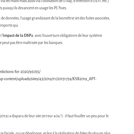
 les mails mais aussi via l’utilisation de 0-day, d’infection d’UEFI, etc.)
s puisqu’ils devancent en usage les PC fixes.
tes de données, l’usage grandissant de la biométrie (et des fuites associées,
’importe qui.
 l’
impact de la DSP2
, avec l’ouverture obligatoire de leur système
ne peut pas être maîtrisée par les banques.
redictions-for-2020/95055/
wp-content/uploads/sites/43/2019/11/20151759/KSB2019_APT-
9) a disparu de leur site (erreur 404 !) : il faut fouiller un peu pour le
ie faciale, qui se développe, grâce à la réalisation de
fakes
de plus en plus