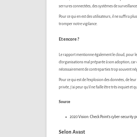
serrures connectées, des systèmes de surveillance 
Pour ce qui en est des utilisateurs, il ne suffira plu
tromper notre vigilance.
Et encore ?
Le rapport mentionne également le cloud, pour l
d’organisations mal préparée à son adoption, c
nécessairement de contreparties trop souvent nég
Pour ce qui est de l’explosion des données, de leur u
privée, j’ai peur qu’il ne faille être très inquiet et q
Source
2020 Vision: Check Point’s cyber-security 
Selon Avast