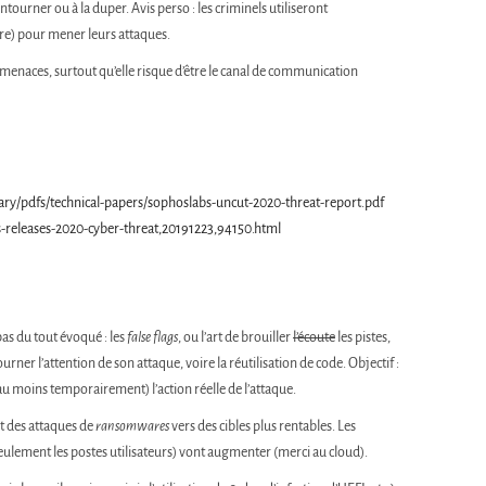
ntourner ou à la duper. Avis perso : les criminels utiliseront
tre) pour mener leurs attaques.
s menaces, surtout qu’elle risque d’être le canal de communication
ry/pdfs/technical-papers/sophoslabs-uncut-2020-threat-report.pdf
-releases-2020-cyber-threat,20191223,94150.html
s du tout évoqué : les
false flags
, ou l’art de brouiller
l’écoute
les pistes,
ner l’attention de son attaque, voire la réutilisation de code. Objectif :
(au moins temporairement) l’action réelle de l’attaque.
nt des attaques de
ransomwares
vers des cibles plus rentables. Les
seulement les postes utilisateurs) vont augmenter (merci au cloud).