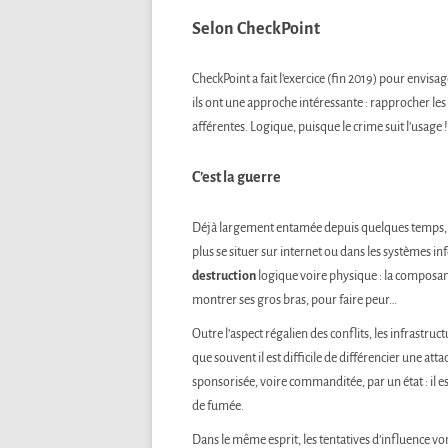
Selon CheckPoint
CheckPoint a fait l’exercice (fin 2019) pour envisag
ils ont une approche intéressante : rapprocher le
afférentes. Logique, puisque le crime suit l’usage !
C’est la guerre
Déjà largement entamée depuis quelques temps,
plus se situer sur internet ou dans les systèmes i
destruction
logique voire physique : la composant
montrer ses gros bras, pour faire peur…
Outre l’aspect régalien des conflits, les infrastruct
que souvent il est difficile de différencier une at
sponsorisée, voire commanditée, par un état : il e
de fumée.
Dans le même esprit, les tentatives d’influence vo