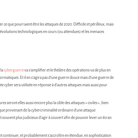
er ce que pourraient être les attaques de 2020. Difficile et périlleux, mais
s évolutions technologiques en cours (ou attendues) et les menaces
 la
cyberguerre
va s’amplifier et le théâtre des opérations va de plus en
nformatiques. Et il en s’agira pas d’une guerre douce mais d’une guerre de
e cyber sera utilisée en réponse à d’autres attaques mais aussi pour
ures seront elles aussi encore plus la cible des attaques « civiles », bien
taque provenant de la cybercriminalité ordinaire d’une attaque
st souvent plus judicieux d’agir à couvert afin de pouvoir lever un écran
nt continuer, et probablement s’accroître en étendue, en sophistication