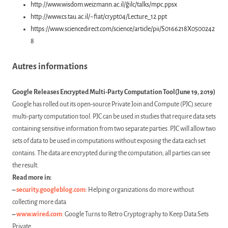
http://www.wisdom.weizmann.ac.il/~gilc/talks/mpc.ppsx
http://www.cs.tau.ac.il/~fiat/crypt04/Lecture_12.ppt
https://www.sciencedirect.com/science/article/pii/S0166218X0500242
8
Autres informations
Google Releases Encrypted Multi-Party Computation Tool(June 19, 2019)
Google has rolled out its open-source Private Join and Compute (PJC) secure
multi-party computation tool. PJC can be used in studies that require data sets
containing sensitive information from two separate parties. PJC will allow two
sets of data to be used in computations without exposing the data each set
contains. The data are encrypted during the computation; all parties can see
the result.
Read more in:
–
security.googleblog.com
: Helping organizations do more without
collecting more data
–
www.wired.com
: Google Turns to Retro Cryptography to Keep Data Sets
Private