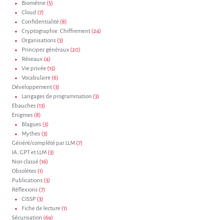
Biométrie
(5)
Cloud
(7)
Confidentialité
(8)
Cryptographie. Chiffrement
(24)
Organisations
(3)
Principes généraux
(20)
Réseaux
(4)
Vie privée
(15)
Vocabulaire
(6)
Développement
(3)
Langages de programmation
(3)
Ebauches
(13)
Enigmes
(8)
Blagues
(3)
Mythes
(3)
Généré/complété par LLM
(7)
IA, GPT et LLM
(3)
Non classé
(16)
Obsolètes
(1)
Publications
(3)
Réflexions
(7)
CISSP
(3)
Fiche de lecture
(1)
Sécurisation
(69)