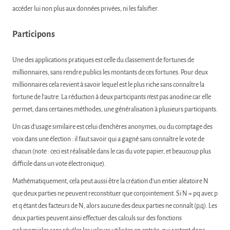
accéder lui non plus aux données privées, ni les falsifier.
Participons
Une des applications pratiques est celle du classement de fortunes de
millionnaires, sans rendre publics les montants de ces fortunes. Pour deux
millionnaires cela revient à savoir lequel est le plus riche sans connaître la
fortune de l’autre. La réduction à deux participants n’est pas anodine car elle
permet, dans certaines méthodes, une généralisation à plusieurs participants.
Un cas d’usage similaire est celui d’enchères anonymes, ou du comptage des
voix dans une élection : il faut savoir qui a gagné sans connaître le vote de
chacun (note : ceci est réalisable dans le cas du vote papier, et beaucoup plus
difficile dans un vote électronique).
Mathématiquement, cela peut aussi être la création d’un entier aléatoire N
que deux parties ne peuvent reconstituer que conjointement. Si N = pq avec p
et q étant des facteurs de N, alors aucune des deux parties ne connaît (p,q). Les
deux parties peuvent ainsi effectuer des calculs sur des fonctions