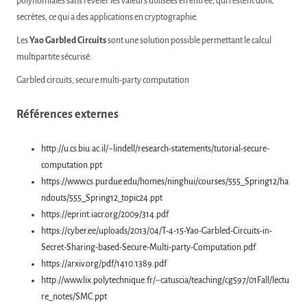
polynomiales sans révéler les valeurs utilisées en entrée, qui restent donc
secrètes, ce qui a des applications en cryptographie.
Les
Yao Garbled Circuits
sont une solution possible permettant le calcul
multipartite sécurisé.
Garbled circuits, secure multi-party computation
Références externes
http://u.cs.biu.ac.il/~lindell/research-statements/tutorial-secure-
computation.ppt
https://www.cs.purdue.edu/homes/ninghui/courses/555_Spring12/ha
ndouts/555_Spring12_topic24.ppt
https://eprint.iacr.org/2009/314.pdf
https://cyber.ee/uploads/2013/04/T-4-15-Yao-Garbled-Circuits-in-
Secret-Sharing-based-Secure-Multi-party-Computation.pdf
https://arxiv.org/pdf/1410.1389.pdf
http://www.lix.polytechnique.fr/~catuscia/teaching/cg597/01Fall/lectu
re_notes/SMC.ppt