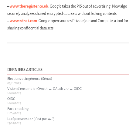
–
www.theregister.co.uk
: Google takes the PIS out of advertising: New algo
securely analyzes shared encrypted data sets without leaking contents
–
www.zdnet.com
: Google open sources Private Join and Compute, a tool for
sharing confidential data sets
DERNIERS ARTICLES
Elections et ingérence (Sénat)
05/11/2025
Vision d’ensemble : OAuth → OAuth 2.0 → OIDC
16/10/2025
OIDC
16/10/2025
Fact-checking
11/09/2025
La réponse est 27 (c’est pas 42 ?)
23/07/2025