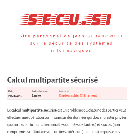
Aller
au
secu.si
contenu
Site personnel de Jean GEBAROWSKI
sur la sécurité des systèmes
informatiques
Calcul multipartite sécurisé
Date
Auteur/auteure
Catégories
19/02/2019
Janiko
Cryptographie. Chiffrement
Le
calcul multipartite sécurisé
est un problème où chacune des parties veut
effectuer une opération commune sur des données qui doivent rester privées
(aucun des participants ne connaît les données de l’autres) et exactes (non
compromises). Il faut aussi qu’un tiers extérieur (attaquant) ne puisse pas