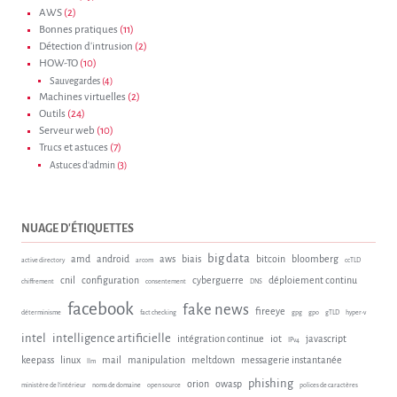
AWS
(2)
Bonnes pratiques
(11)
Détection d'intrusion
(2)
HOW-TO
(10)
Sauvegardes
(4)
Machines virtuelles
(2)
Outils
(24)
Serveur web
(10)
Trucs et astuces
(7)
Astuces d'admin
(3)
NUAGE D'ÉTIQUETTES
big data
amd
android
aws
biais
bitcoin
bloomberg
active directory
arcom
ccTLD
cnil
configuration
cyberguerre
déploiement continu
chiffrement
consentement
DNS
facebook
fake news
fireeye
déterminisme
fact checking
gpg
gpo
gTLD
hyper-v
intel
intelligence artificielle
intégration continue
iot
javascript
IPv4
keepass
linux
mail
manipulation
meltdown
messagerie instantanée
llm
phishing
orion
owasp
ministère de l'intérieur
noms de domaine
open source
polices de caractères