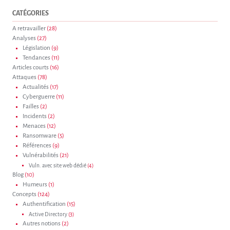
CATÉGORIES
A retravailler
(28)
Analyses
(27)
Législation
(9)
Tendances
(11)
Articles courts
(16)
Attaques
(78)
Actualités
(17)
Cyberguerre
(11)
Failles
(2)
Incidents
(2)
Menaces
(12)
Ransomware
(5)
Références
(9)
Vulnérabilités
(21)
Vuln. avec site web dédié
(4)
Blog
(10)
Humeurs
(1)
Concepts
(124)
Authentification
(15)
Active Directory
(3)
Autres notions
(2)