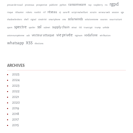
rgpd
ransomware
preuve de travail
processus
prospective
publicité
python
rap
raspberry
rcs
réseau
risque
rkhunter
robots
rootkit
rtf
s3
sans-fil
script malveillant
scrutin
serveur web
session
sgx
solarwinds
shadow brokers
shell
signal
sincérité
smartphone
sms
solutionnisme
sources
sous-traitant
spectre
ssl
supply chain
spam
spoiler
subnet
sénat
tld
truecrypt
trump
unhide
vie privée
vecteur attaque
vodafone
union européenne
usb
viginum
vérification
whatsapp
XSS
élections
ARCHIVES
2025
2024
2023
2022
2021
2020
2019
2018
2017
2015